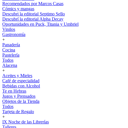
Recomendados por Marcos Casas
Cómics y mangas
Descubri la editorial Septimo Sello
Descubrí la editorial Alpha Decay
Oportunidades en Puck, Titania y Umbriel
Vinilos
Gastronomía
+
Panadería
Cocina
Pastelería
Todos
Alacena
+
Aceites y Mieles
Café de especialidad
Bebidas con Alcohol
Te en Hebras
Jugos y Prensados
Objetos de la Tienda
Todos
Tarjeta de Regalo
+
IX Noche de las Librerías
Talleres