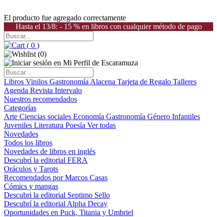
El producto fue agregado correctamente
Hasta el 13/8: - 15 % en libros con cualquier método de pago
(
0
)
(
0
)
Libros
Vinilos
Gastronomía
Alacena
Tarjeta de Regalo
Talleres
Agenda
Revista Intervalo
Nuestros recomendados
Categorías
Arte
Ciencias sociales
Economía
Gastronomía
Género
Infantiles
Juveniles
Literatura
Poesía
Ver todas
Novedades
Todos los libros
Novedades de libros en inglés
Descubrí la editorial FERA
Oráculos y Tarots
Recomendados por Marcos Casas
Cómics y mangas
Descubri la editorial Septimo Sello
Descubrí la editorial Alpha Decay
Oportunidades en Puck, Titania y Umbriel