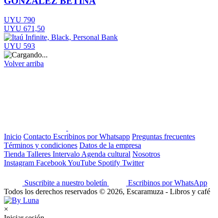
GONZÁLEZ BETINA
UYU 790
UYU 671,50
UYU 593
Volver arriba
Inicio
Contacto
Escribinos por Whatsapp
Preguntas frecuentes
Términos y condiciones
Datos de la empresa
Tienda
Talleres
Intervalo
Agenda cultural
Nosotros
Instagram
Facebook
YouTube
Spotify
Twitter
Suscribite a nuestro boletín
Escribinos por WhatsApp
Todos los derechos reservados © 2026, Escaramuza - Libros y café
×
Iniciar sesión