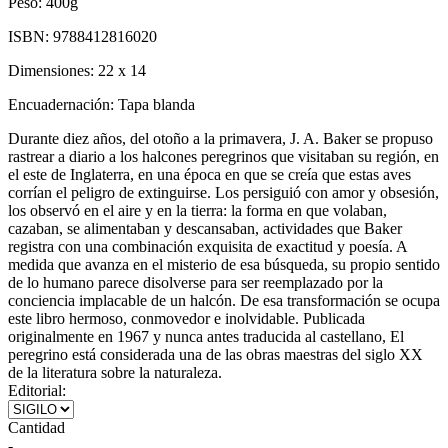
Peso:
400g
ISBN:
9788412816020
Dimensiones:
22 x 14
Encuadernación:
Tapa blanda
Durante diez años, del otoño a la primavera, J. A. Baker se propuso
rastrear a diario a los halcones peregrinos que visitaban su región, en
el este de Inglaterra, en una época en que se creía que estas aves
corrían el peligro de extinguirse. Los persiguió con amor y obsesión,
los observó en el aire y en la tierra: la forma en que volaban,
cazaban, se alimentaban y descansaban, actividades que Baker
registra con una combinación exquisita de exactitud y poesía. A
medida que avanza en el misterio de esa búsqueda, su propio sentido
de lo humano parece disolverse para ser reemplazado por la
conciencia implacable de un halcón. De esa transformación se ocupa
este libro hermoso, conmovedor e inolvidable. Publicada
originalmente en 1967 y nunca antes traducida al castellano, El
peregrino está considerada una de las obras maestras del siglo XX
de la literatura sobre la naturaleza.
Editorial:
Cantidad
-