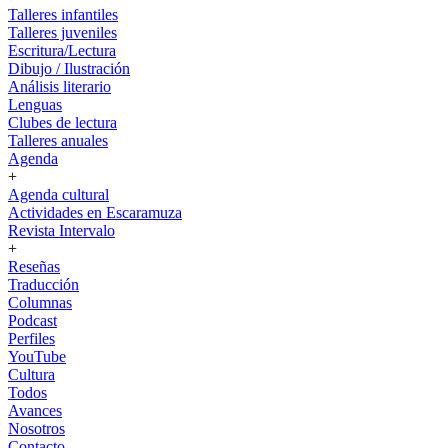
Talleres infantiles
Talleres juveniles
Escritura/Lectura
Dibujo / Ilustración
Análisis literario
Lenguas
Clubes de lectura
Talleres anuales
Agenda
+
Agenda cultural
Actividades en Escaramuza
Revista Intervalo
+
Reseñas
Traducción
Columnas
Podcast
Perfiles
YouTube
Cultura
Todos
Avances
Nosotros
Contacto