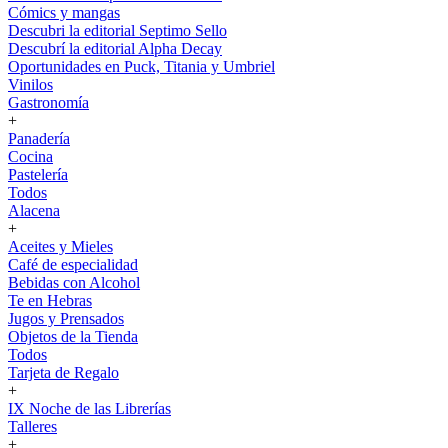
Cómics y mangas
Descubri la editorial Septimo Sello
Descubrí la editorial Alpha Decay
Oportunidades en Puck, Titania y Umbriel
Vinilos
Gastronomía
+
Panadería
Cocina
Pastelería
Todos
Alacena
+
Aceites y Mieles
Café de especialidad
Bebidas con Alcohol
Te en Hebras
Jugos y Prensados
Objetos de la Tienda
Todos
Tarjeta de Regalo
+
IX Noche de las Librerías
Talleres
+