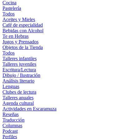
Cocina
Pastelería
Todos
Aceites y Mieles
Café de especialidad
Bebidas con Alcohol
Te en Hebras
Jugos y Prensados
Objetos de la Tienda
Todos
Talleres infantiles
Talleres juveniles
Escritura/Lectura
Dibujo / Ilustración
Análisis literario
Lenguas
Clubes de lectura
Talleres anuales
Agenda cultural
Actividades en Escaramuza
Reseñas
Traducción
Columnas
Podcast
Perfiles