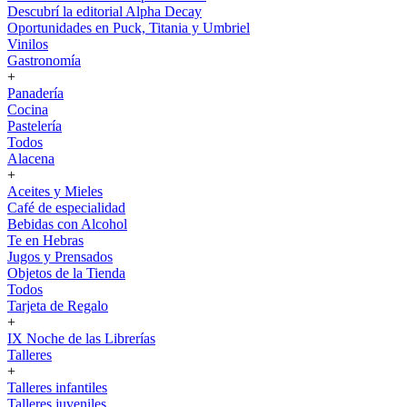
Descubrí la editorial Alpha Decay
Oportunidades en Puck, Titania y Umbriel
Vinilos
Gastronomía
+
Panadería
Cocina
Pastelería
Todos
Alacena
+
Aceites y Mieles
Café de especialidad
Bebidas con Alcohol
Te en Hebras
Jugos y Prensados
Objetos de la Tienda
Todos
Tarjeta de Regalo
+
IX Noche de las Librerías
Talleres
+
Talleres infantiles
Talleres juveniles