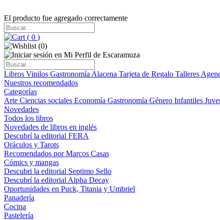
El producto fue agregado correctamente
(
0
)
(
0
)
Libros
Vinilos
Gastronomía
Alacena
Tarjeta de Regalo
Talleres
Agen
Nuestros recomendados
Categorías
Arte
Ciencias sociales
Economía
Gastronomía
Género
Infantiles
Juve
Novedades
Todos los libros
Novedades de libros en inglés
Descubrí la editorial FERA
Oráculos y Tarots
Recomendados por Marcos Casas
Cómics y mangas
Descubri la editorial Septimo Sello
Descubrí la editorial Alpha Decay
Oportunidades en Puck, Titania y Umbriel
Panadería
Cocina
Pastelería