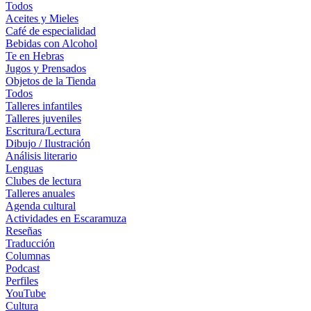
Todos
Aceites y Mieles
Café de especialidad
Bebidas con Alcohol
Te en Hebras
Jugos y Prensados
Objetos de la Tienda
Todos
Talleres infantiles
Talleres juveniles
Escritura/Lectura
Dibujo / Ilustración
Análisis literario
Lenguas
Clubes de lectura
Talleres anuales
Agenda cultural
Actividades en Escaramuza
Reseñas
Traducción
Columnas
Podcast
Perfiles
YouTube
Cultura