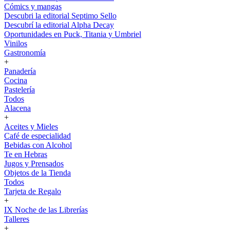
Cómics y mangas
Descubri la editorial Septimo Sello
Descubrí la editorial Alpha Decay
Oportunidades en Puck, Titania y Umbriel
Vinilos
Gastronomía
+
Panadería
Cocina
Pastelería
Todos
Alacena
+
Aceites y Mieles
Café de especialidad
Bebidas con Alcohol
Te en Hebras
Jugos y Prensados
Objetos de la Tienda
Todos
Tarjeta de Regalo
+
IX Noche de las Librerías
Talleres
+