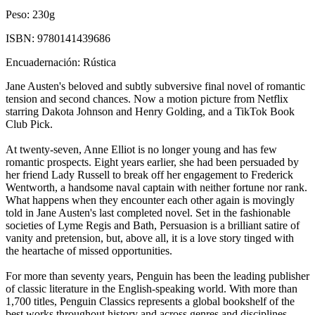
Peso:
230g
ISBN:
9780141439686
Encuadernación:
Rústica
Jane Austen's beloved and subtly subversive final novel of romantic
tension and second chances. Now a motion picture from Netflix
starring Dakota Johnson and Henry Golding, and a TikTok Book
Club Pick.
At twenty-­seven, Anne Elliot is no longer young and has few
romantic prospects. Eight years earlier, she had been persuaded by
her friend Lady Russell to break off her engagement to Frederick
Wentworth, a handsome naval captain with neither fortune nor rank.
What happens when they encounter each other again is movingly
told in Jane Austen's last completed novel. Set in the fashionable
societies of Lyme Regis and Bath, Persuasion is a brilliant satire of
vanity and pretension, but, above all, it is a love story tinged with
the heartache of missed opportunities.
For more than seventy years, Penguin has been the leading publisher
of classic literature in the English-speaking world. With more than
1,700 titles, Penguin Classics represents a global bookshelf of the
best works throughout history and across genres and disciplines.