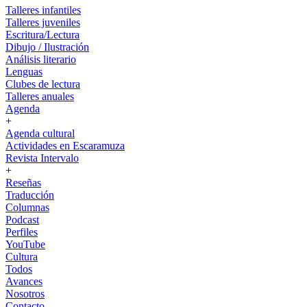
Talleres infantiles
Talleres juveniles
Escritura/Lectura
Dibujo / Ilustración
Análisis literario
Lenguas
Clubes de lectura
Talleres anuales
Agenda
+
Agenda cultural
Actividades en Escaramuza
Revista Intervalo
+
Reseñas
Traducción
Columnas
Podcast
Perfiles
YouTube
Cultura
Todos
Avances
Nosotros
Contacto