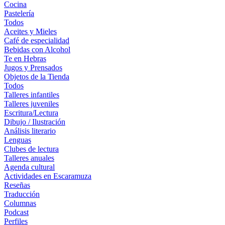
Cocina
Pastelería
Todos
Aceites y Mieles
Café de especialidad
Bebidas con Alcohol
Te en Hebras
Jugos y Prensados
Objetos de la Tienda
Todos
Talleres infantiles
Talleres juveniles
Escritura/Lectura
Dibujo / Ilustración
Análisis literario
Lenguas
Clubes de lectura
Talleres anuales
Agenda cultural
Actividades en Escaramuza
Reseñas
Traducción
Columnas
Podcast
Perfiles