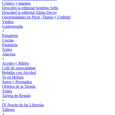
Cómics y mangas
Descubri la editorial Septimo Sello
Descubrí la editorial Alpha Decay
Oportunidades en Puck, Titania y Umbriel
Vinilos
Gastronomía
+
Panadería
Cocina
Pastelería
Todos
Alacena
+
Aceites y Mieles
Café de especialidad
Bebidas con Alcohol
Te en Hebras
Jugos y Prensados
Objetos de la Tienda
Todos
Tarjeta de Regalo
+
IX Noche de las Librerías
Talleres
+