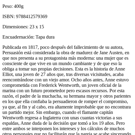
Peso:
400g
ISBN:
9788412579369
Dimensiones:
23 x 15
Encuadernación:
Tapa dura
Publicada en 1817, poco después del fallecimiento de su autora,
Persuasión está considerada la obra de madurez de Jane Austen, en
que nos presenta a su protagonista más moderna: una mujer que es
consciente de que vive en un mundo cambiante y de que eso la
obliga a tomar sus propias decisiones. Esta es la historia de Anne
Elliot, una joven de 27 años que, tras diversas vicisitudes, acaba
reencontrándose con un viejo amor. Ocho años antes, Anne estuvo
comprometida con Frederick Wentworth, un joven oficial de la
marina con un futuro prometedor pero escasos recursos. Por esta
razón, el padre de la muchacha, su hermana mayor y otros parientes
en los que ella confiaba la persuadieron de romper el compromiso,
ya que, al fin y al cabo, era altamente improbable que no encontrara
un partido mejor. Sin embargo, cuando el flamante capitán
Wentworth regresa a Inglaterra con unas cuantas victorias a sus
espaldas, Anne duda de la decisión que tomó a los 19 años. Pero
entre ambos se interponen los intereses y los cálculos de muchos
otros personajes que no facilitarán que la pareja se acabe sincerando.