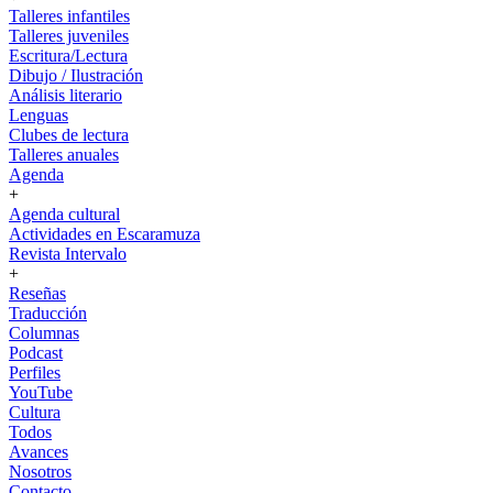
Talleres infantiles
Talleres juveniles
Escritura/Lectura
Dibujo / Ilustración
Análisis literario
Lenguas
Clubes de lectura
Talleres anuales
Agenda
+
Agenda cultural
Actividades en Escaramuza
Revista Intervalo
+
Reseñas
Traducción
Columnas
Podcast
Perfiles
YouTube
Cultura
Todos
Avances
Nosotros
Contacto