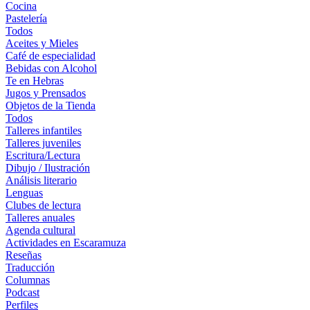
Cocina
Pastelería
Todos
Aceites y Mieles
Café de especialidad
Bebidas con Alcohol
Te en Hebras
Jugos y Prensados
Objetos de la Tienda
Todos
Talleres infantiles
Talleres juveniles
Escritura/Lectura
Dibujo / Ilustración
Análisis literario
Lenguas
Clubes de lectura
Talleres anuales
Agenda cultural
Actividades en Escaramuza
Reseñas
Traducción
Columnas
Podcast
Perfiles