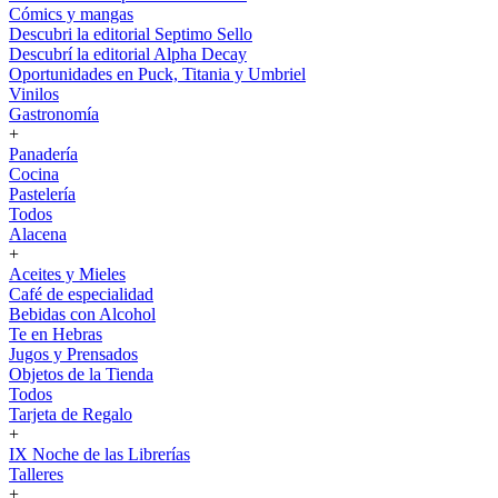
Cómics y mangas
Descubri la editorial Septimo Sello
Descubrí la editorial Alpha Decay
Oportunidades en Puck, Titania y Umbriel
Vinilos
Gastronomía
+
Panadería
Cocina
Pastelería
Todos
Alacena
+
Aceites y Mieles
Café de especialidad
Bebidas con Alcohol
Te en Hebras
Jugos y Prensados
Objetos de la Tienda
Todos
Tarjeta de Regalo
+
IX Noche de las Librerías
Talleres
+