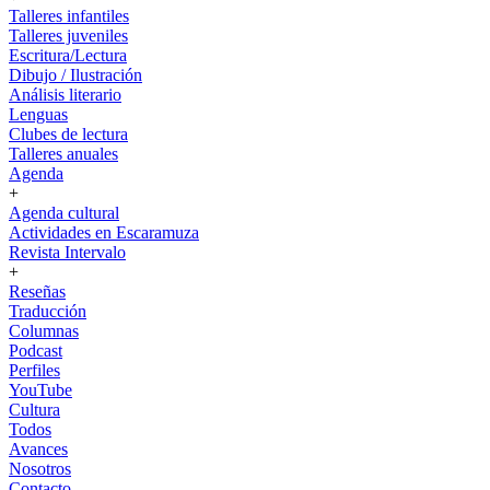
Talleres infantiles
Talleres juveniles
Escritura/Lectura
Dibujo / Ilustración
Análisis literario
Lenguas
Clubes de lectura
Talleres anuales
Agenda
+
Agenda cultural
Actividades en Escaramuza
Revista Intervalo
+
Reseñas
Traducción
Columnas
Podcast
Perfiles
YouTube
Cultura
Todos
Avances
Nosotros
Contacto