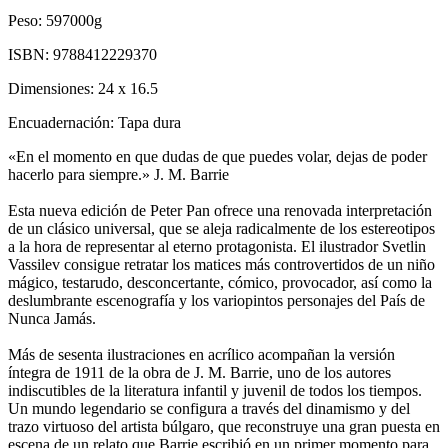
Peso:
597000g
ISBN:
9788412229370
Dimensiones:
24 x 16.5
Encuadernación:
Tapa dura
«En el momento en que dudas de que puedes volar, dejas de poder
hacerlo para siempre.» J. M. Barrie
Esta nueva edición de Peter Pan ofrece una renovada interpretación
de un clásico universal, que se aleja radicalmente de los estereotipos
a la hora de representar al eterno protagonista. El ilustrador Svetlin
Vassilev consigue retratar los matices más controvertidos de un niño
mágico, testarudo, desconcertante, cómico, provocador, así como la
deslumbrante escenografía y los variopintos personajes del País de
Nunca Jamás.
Más de sesenta ilustraciones en acrílico acompañan la versión
íntegra de 1911 de la obra de J. M. Barrie, uno de los autores
indiscutibles de la literatura infantil y juvenil de todos los tiempos.
Un mundo legendario se configura a través del dinamismo y del
trazo virtuoso del artista búlgaro, que reconstruye una gran puesta en
escena de un relato que Barrie escribió en un primer momento para