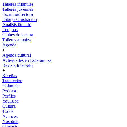
Talleres infantiles
Talleres juveniles
Escritura/Lectura
Dibujo / Ilustración
Análisis literario
Lenguas
Clubes de lectura
Talleres anuales
Agenda
+
Agenda cultural
Actividades en Escaramuza
Revista Intervalo
+
Reseñas
Traducción
Columnas
Podcast
Perfiles
YouTube
Cultura
Todos
Avances
Nosotros
Contacto