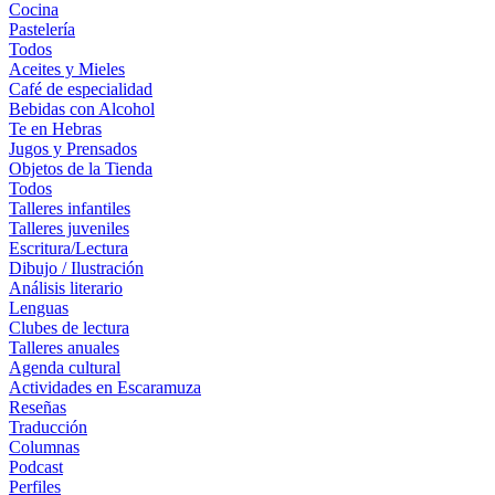
Cocina
Pastelería
Todos
Aceites y Mieles
Café de especialidad
Bebidas con Alcohol
Te en Hebras
Jugos y Prensados
Objetos de la Tienda
Todos
Talleres infantiles
Talleres juveniles
Escritura/Lectura
Dibujo / Ilustración
Análisis literario
Lenguas
Clubes de lectura
Talleres anuales
Agenda cultural
Actividades en Escaramuza
Reseñas
Traducción
Columnas
Podcast
Perfiles