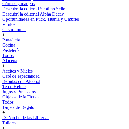
Cómics y mangas
Descubri la editorial Septimo Sello
Descubrí la editorial Alpha Decay
Oportunidades en Puck, Titania y Umbriel
Vinilos
Gastronomía
+
Panadería
Cocina
Pastelería
Todos
Alacena
+
Aceites y Mieles
Café de especialidad
Bebidas con Alcohol
Te en Hebras
Jugos y Prensados
Objetos de la Tienda
Todos
Tarjeta de Regalo
+
IX Noche de las Librerías
Talleres
+