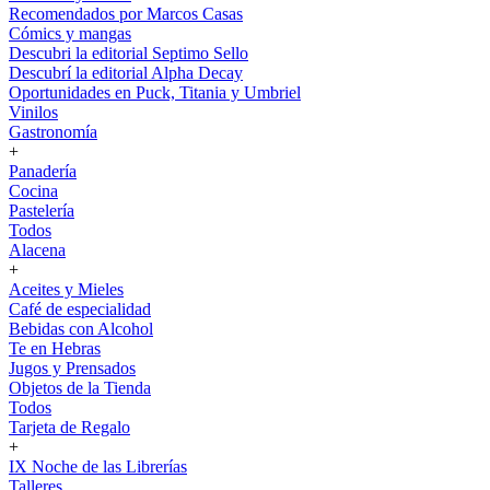
Recomendados por Marcos Casas
Cómics y mangas
Descubri la editorial Septimo Sello
Descubrí la editorial Alpha Decay
Oportunidades en Puck, Titania y Umbriel
Vinilos
Gastronomía
+
Panadería
Cocina
Pastelería
Todos
Alacena
+
Aceites y Mieles
Café de especialidad
Bebidas con Alcohol
Te en Hebras
Jugos y Prensados
Objetos de la Tienda
Todos
Tarjeta de Regalo
+
IX Noche de las Librerías
Talleres