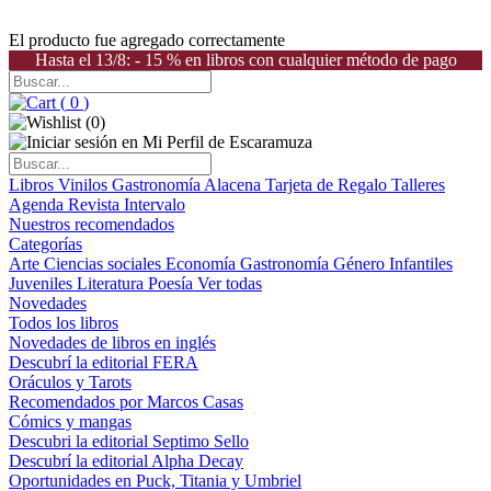
El producto fue agregado correctamente
Hasta el 13/8: - 15 % en libros con cualquier método de pago
(
0
)
(
0
)
Libros
Vinilos
Gastronomía
Alacena
Tarjeta de Regalo
Talleres
Agenda
Revista Intervalo
Nuestros recomendados
Categorías
Arte
Ciencias sociales
Economía
Gastronomía
Género
Infantiles
Juveniles
Literatura
Poesía
Ver todas
Novedades
Todos los libros
Novedades de libros en inglés
Descubrí la editorial FERA
Oráculos y Tarots
Recomendados por Marcos Casas
Cómics y mangas
Descubri la editorial Septimo Sello
Descubrí la editorial Alpha Decay
Oportunidades en Puck, Titania y Umbriel