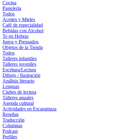
Cocina
Pastelería
Todos
Aceites y Mieles
Café de especialidad
Bebidas con Alcohol
Te en Hebras
Jugos y Prensados
Objetos de la Tienda
Todos
Talleres infantiles
Talleres juveniles
Escritura/Lectura
Dibujo / Ilustración
Análisis literario
Lenguas
Clubes de lectura
Talleres anuales
Agenda cultural
Actividades en Escaramuza
Reseñas
Traducción
Columnas
Podcast
Perfiles