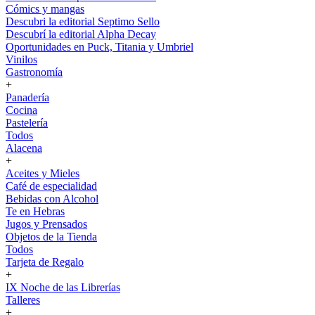
Cómics y mangas
Descubri la editorial Septimo Sello
Descubrí la editorial Alpha Decay
Oportunidades en Puck, Titania y Umbriel
Vinilos
Gastronomía
+
Panadería
Cocina
Pastelería
Todos
Alacena
+
Aceites y Mieles
Café de especialidad
Bebidas con Alcohol
Te en Hebras
Jugos y Prensados
Objetos de la Tienda
Todos
Tarjeta de Regalo
+
IX Noche de las Librerías
Talleres
+