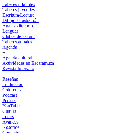
Talleres infantiles
Talleres juveniles
Escritura/Lectura
Dibujo / Ilustración
Análisis literario
Lenguas
Clubes de lectura
Talleres anuales
Agenda
+
Agenda cultural
Actividades en Escaramuza
Revista Intervalo
+
Reseñas
Traducción
Columnas
Podcast
Perfiles
YouTube
Cultura
Todos
Avances
Nosotros
Contacto