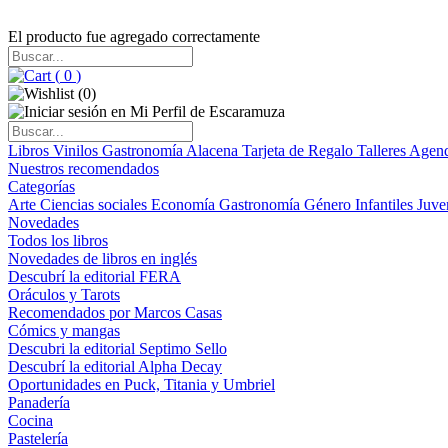
El producto fue agregado correctamente
(
0
)
(
0
)
Libros
Vinilos
Gastronomía
Alacena
Tarjeta de Regalo
Talleres
Agen
Nuestros recomendados
Categorías
Arte
Ciencias sociales
Economía
Gastronomía
Género
Infantiles
Juve
Novedades
Todos los libros
Novedades de libros en inglés
Descubrí la editorial FERA
Oráculos y Tarots
Recomendados por Marcos Casas
Cómics y mangas
Descubri la editorial Septimo Sello
Descubrí la editorial Alpha Decay
Oportunidades en Puck, Titania y Umbriel
Panadería
Cocina
Pastelería