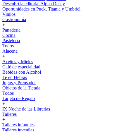
Descubrí la editorial Alpha Decay
Oportunidades en Puck, Titania y Umbriel
Vinilos
Gastronomía
+
Panadería
Cocina
Pastelería
Todos
Alacena
+
Aceites y Mieles
Café de especialidad
Bebidas con Alcohol
Te en Hebras
Jugos y Prensados
Objetos de la Tienda
Todos
Tarjeta de Regalo
+
IX Noche de las Librerías
Talleres
+
Talleres infantiles
Talleres juveniles