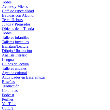
Todos
Aceites y Mieles
Café de especialidad
Bebidas con Alcohol
Te en Hebras
Jugos y Prensados
Objetos de la Tienda
Todos
Talleres infantiles
Talleres juveniles
Escritura/Lectura
Dibujo / Ilustración
Análisis literario
Lenguas
Clubes de lectura
Talleres anuales
Agenda cultural
Actividades en Escaramuza
Reseñas
Traducción
Columnas
Podcast
Perfiles
YouTube
Cultura