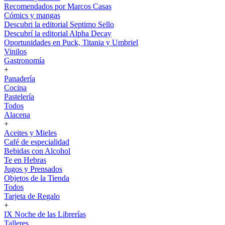
Recomendados por Marcos Casas
Cómics y mangas
Descubri la editorial Septimo Sello
Descubrí la editorial Alpha Decay
Oportunidades en Puck, Titania y Umbriel
Vinilos
Gastronomía
+
Panadería
Cocina
Pastelería
Todos
Alacena
+
Aceites y Mieles
Café de especialidad
Bebidas con Alcohol
Te en Hebras
Jugos y Prensados
Objetos de la Tienda
Todos
Tarjeta de Regalo
+
IX Noche de las Librerías
Talleres