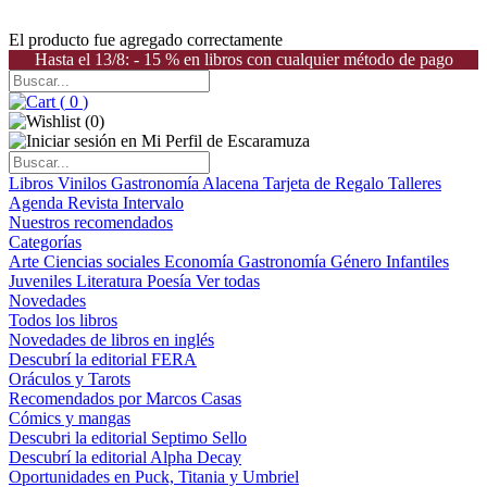
El producto fue agregado correctamente
Hasta el 13/8: - 15 % en libros con cualquier método de pago
(
0
)
(
0
)
Libros
Vinilos
Gastronomía
Alacena
Tarjeta de Regalo
Talleres
Agenda
Revista Intervalo
Nuestros recomendados
Categorías
Arte
Ciencias sociales
Economía
Gastronomía
Género
Infantiles
Juveniles
Literatura
Poesía
Ver todas
Novedades
Todos los libros
Novedades de libros en inglés
Descubrí la editorial FERA
Oráculos y Tarots
Recomendados por Marcos Casas
Cómics y mangas
Descubri la editorial Septimo Sello
Descubrí la editorial Alpha Decay
Oportunidades en Puck, Titania y Umbriel