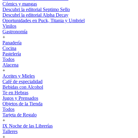
Cómics y mangas
Descubri la editorial Septimo Sello
Descubrí la editorial Alpha Decay
Oportunidades en Puck, Titania y Umbriel
Vinilos
Gastronomía
+
Panadería
Cocina
Pastelería
Todos
Alacena
+
Aceites y Mieles
Café de especialidad
Bebidas con Alcohol
Te en Hebras
Jugos y Prensados
Objetos de la Tienda
Todos
Tarjeta de Regalo
+
IX Noche de las Librerías
Talleres
+