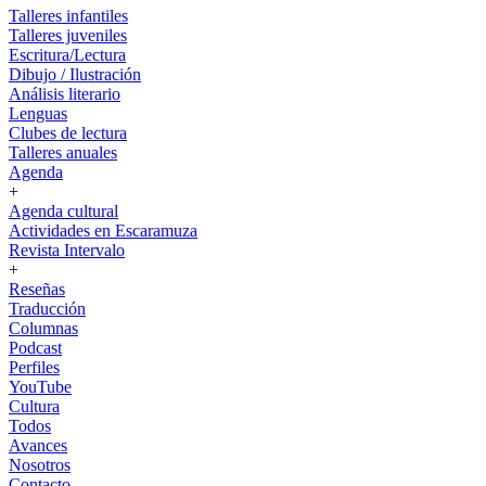
Talleres infantiles
Talleres juveniles
Escritura/Lectura
Dibujo / Ilustración
Análisis literario
Lenguas
Clubes de lectura
Talleres anuales
Agenda
+
Agenda cultural
Actividades en Escaramuza
Revista Intervalo
+
Reseñas
Traducción
Columnas
Podcast
Perfiles
YouTube
Cultura
Todos
Avances
Nosotros
Contacto