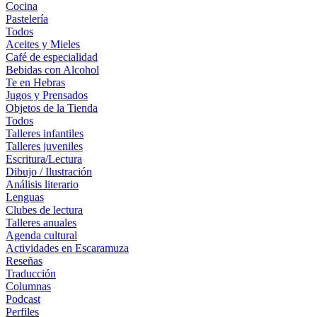
Cocina
Pastelería
Todos
Aceites y Mieles
Café de especialidad
Bebidas con Alcohol
Te en Hebras
Jugos y Prensados
Objetos de la Tienda
Todos
Talleres infantiles
Talleres juveniles
Escritura/Lectura
Dibujo / Ilustración
Análisis literario
Lenguas
Clubes de lectura
Talleres anuales
Agenda cultural
Actividades en Escaramuza
Reseñas
Traducción
Columnas
Podcast
Perfiles