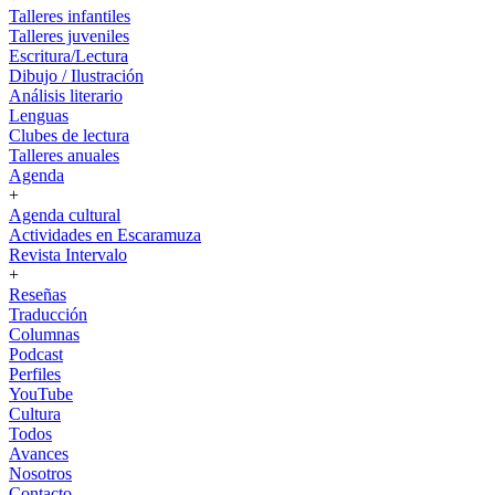
Talleres infantiles
Talleres juveniles
Escritura/Lectura
Dibujo / Ilustración
Análisis literario
Lenguas
Clubes de lectura
Talleres anuales
Agenda
+
Agenda cultural
Actividades en Escaramuza
Revista Intervalo
+
Reseñas
Traducción
Columnas
Podcast
Perfiles
YouTube
Cultura
Todos
Avances
Nosotros
Contacto