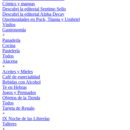
Cómics y mangas
Descubri la editorial Septimo Sello
Descubrí la editorial Alpha Decay
Oportunidades en Puck, Titania y Umbriel
Vinilos
Gastronomía
+
Panadería
Cocina
Pastelería
Todos
Alacena
+
Aceites y Mieles
Café de especialidad
Bebidas con Alcohol
Te en Hebras
Jugos y Prensados
Objetos de la Tienda
Todos
Tarjeta de Regalo
+
IX Noche de las Librerías
Talleres
+