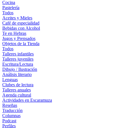
Cocina
Pastelería
Todos
Aceites y Mieles
Café de especialidad
Bebidas con Alcohol
Te en Hebras
Jugos y Prensados
Objetos de la Tienda
Todos
Talleres infantiles
Talleres juveniles
Escritura/Lectura
Dibujo / Ilustración
Análisis literario
Lenguas
Clubes de lectura
Talleres anuales
Agenda cultural
Actividades en Escaramuza
Reseñas
Traducción
Columnas
Podcast
Perfiles