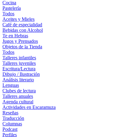
Cocina
Pastelería
Todos
Aceites y Mieles
Café de especialidad
Bebidas con Alcohol
Te en Hebras
Jugos y Prensados
Objetos de la Tienda
Todos
Talleres infantiles
Talleres juveniles
Escritura/Lectura
Dibujo / Ilustración
Análisis literario
Lenguas
Clubes de lectura
Talleres anuales
Agenda cultural
Actividades en Escaramuza
Reseñas
Traducción
Columnas
Podcast
Perfiles