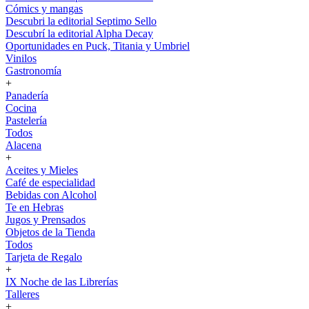
Cómics y mangas
Descubri la editorial Septimo Sello
Descubrí la editorial Alpha Decay
Oportunidades en Puck, Titania y Umbriel
Vinilos
Gastronomía
+
Panadería
Cocina
Pastelería
Todos
Alacena
+
Aceites y Mieles
Café de especialidad
Bebidas con Alcohol
Te en Hebras
Jugos y Prensados
Objetos de la Tienda
Todos
Tarjeta de Regalo
+
IX Noche de las Librerías
Talleres
+