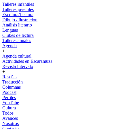
Talleres infantiles
Talleres juveniles
Escritura/Lectura
Dibujo / Ilustración
Análisis literario
Lenguas
Clubes de lectura
Talleres anuales
Agenda
+
Agenda cultural
Actividades en Escaramuza
Revista Intervalo
+
Reseñas
Traducción
Columnas
Podcast
Perfiles
YouTube
Cultura
Todos
Avances
Nosotros
Contacto