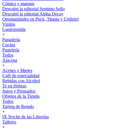
Cómics y mangas
Descubri la editorial Septimo Sello
Descubrí la editorial Alpha Decay
Oportunidades en Puck, Titania y Umbriel
Vinilos
Gastronomía
+
Panadería
Cocina
Pastelería
Todos
Alacena
+
Aceites y Mieles
Café de especialidad
Bebidas con Alcohol
Te en Hebras
Jugos y Prensados
Objetos de la Tienda
Todos
Tarjeta de Regalo
+
IX Noche de las Librerías
Talleres
+