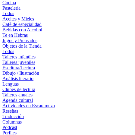
Cocina
Pastelería
Todos
Aceites y Mieles
Café de especialidad
Bebidas con Alcohol
Te en Hebras
Jugos y Prensados
Objetos de la Tienda
Todos
Talleres infantiles
Talleres juveniles
Escritura/Lectura
Dibujo / Ilustración
Análisis literario
Lenguas
Clubes de lectura
Talleres anuales
Agenda cultural
Actividades en Escaramuza
Reseñas
Traducción
Columnas
Podcast
Perfiles