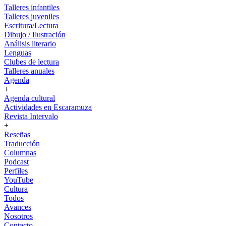
Talleres infantiles
Talleres juveniles
Escritura/Lectura
Dibujo / Ilustración
Análisis literario
Lenguas
Clubes de lectura
Talleres anuales
Agenda
+
Agenda cultural
Actividades en Escaramuza
Revista Intervalo
+
Reseñas
Traducción
Columnas
Podcast
Perfiles
YouTube
Cultura
Todos
Avances
Nosotros
Contacto