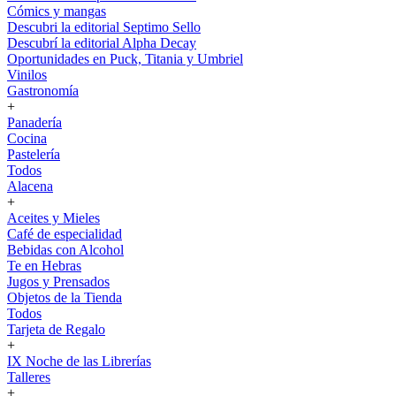
Cómics y mangas
Descubri la editorial Septimo Sello
Descubrí la editorial Alpha Decay
Oportunidades en Puck, Titania y Umbriel
Vinilos
Gastronomía
+
Panadería
Cocina
Pastelería
Todos
Alacena
+
Aceites y Mieles
Café de especialidad
Bebidas con Alcohol
Te en Hebras
Jugos y Prensados
Objetos de la Tienda
Todos
Tarjeta de Regalo
+
IX Noche de las Librerías
Talleres
+