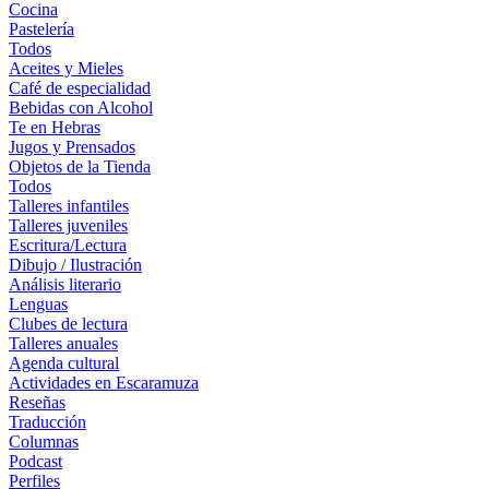
Cocina
Pastelería
Todos
Aceites y Mieles
Café de especialidad
Bebidas con Alcohol
Te en Hebras
Jugos y Prensados
Objetos de la Tienda
Todos
Talleres infantiles
Talleres juveniles
Escritura/Lectura
Dibujo / Ilustración
Análisis literario
Lenguas
Clubes de lectura
Talleres anuales
Agenda cultural
Actividades en Escaramuza
Reseñas
Traducción
Columnas
Podcast
Perfiles