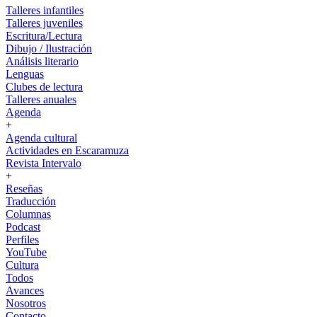
Talleres infantiles
Talleres juveniles
Escritura/Lectura
Dibujo / Ilustración
Análisis literario
Lenguas
Clubes de lectura
Talleres anuales
Agenda
+
Agenda cultural
Actividades en Escaramuza
Revista Intervalo
+
Reseñas
Traducción
Columnas
Podcast
Perfiles
YouTube
Cultura
Todos
Avances
Nosotros
Contacto