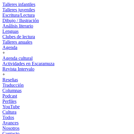
Talleres infantiles
Talleres juveniles
Escritura/Lectura
Dibujo / Ilustración
Análisis literario
Lenguas
Clubes de lectura
Talleres anuales
Agenda
+
Agenda cultural
Actividades en Escaramuza
Revista Intervalo
+
Reseñas
Traducción
Columnas
Podcast
Perfiles
YouTube
Cultura
Todos
Avances
Nosotros
Contacto