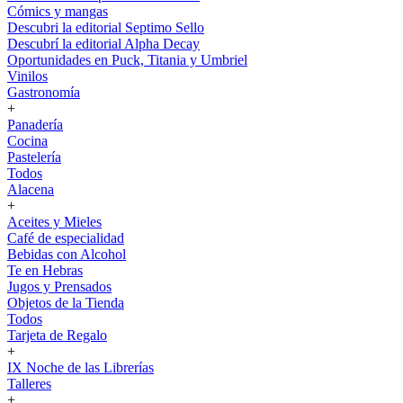
Cómics y mangas
Descubri la editorial Septimo Sello
Descubrí la editorial Alpha Decay
Oportunidades en Puck, Titania y Umbriel
Vinilos
Gastronomía
+
Panadería
Cocina
Pastelería
Todos
Alacena
+
Aceites y Mieles
Café de especialidad
Bebidas con Alcohol
Te en Hebras
Jugos y Prensados
Objetos de la Tienda
Todos
Tarjeta de Regalo
+
IX Noche de las Librerías
Talleres
+