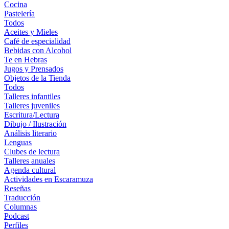
Cocina
Pastelería
Todos
Aceites y Mieles
Café de especialidad
Bebidas con Alcohol
Te en Hebras
Jugos y Prensados
Objetos de la Tienda
Todos
Talleres infantiles
Talleres juveniles
Escritura/Lectura
Dibujo / Ilustración
Análisis literario
Lenguas
Clubes de lectura
Talleres anuales
Agenda cultural
Actividades en Escaramuza
Reseñas
Traducción
Columnas
Podcast
Perfiles