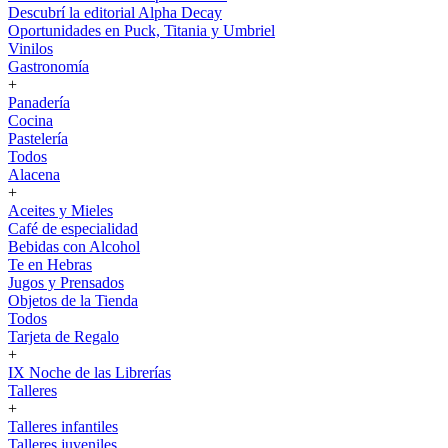
Descubrí la editorial Alpha Decay
Oportunidades en Puck, Titania y Umbriel
Vinilos
Gastronomía
+
Panadería
Cocina
Pastelería
Todos
Alacena
+
Aceites y Mieles
Café de especialidad
Bebidas con Alcohol
Te en Hebras
Jugos y Prensados
Objetos de la Tienda
Todos
Tarjeta de Regalo
+
IX Noche de las Librerías
Talleres
+
Talleres infantiles
Talleres juveniles