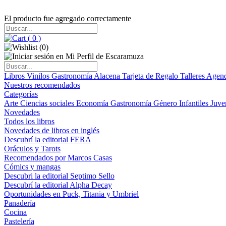
El producto fue agregado correctamente
(
0
)
(
0
)
Libros
Vinilos
Gastronomía
Alacena
Tarjeta de Regalo
Talleres
Agen
Nuestros recomendados
Categorías
Arte
Ciencias sociales
Economía
Gastronomía
Género
Infantiles
Juve
Novedades
Todos los libros
Novedades de libros en inglés
Descubrí la editorial FERA
Oráculos y Tarots
Recomendados por Marcos Casas
Cómics y mangas
Descubri la editorial Septimo Sello
Descubrí la editorial Alpha Decay
Oportunidades en Puck, Titania y Umbriel
Panadería
Cocina
Pastelería