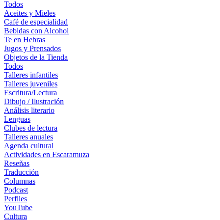
Todos
Aceites y Mieles
Café de especialidad
Bebidas con Alcohol
Te en Hebras
Jugos y Prensados
Objetos de la Tienda
Todos
Talleres infantiles
Talleres juveniles
Escritura/Lectura
Dibujo / Ilustración
Análisis literario
Lenguas
Clubes de lectura
Talleres anuales
Agenda cultural
Actividades en Escaramuza
Reseñas
Traducción
Columnas
Podcast
Perfiles
YouTube
Cultura