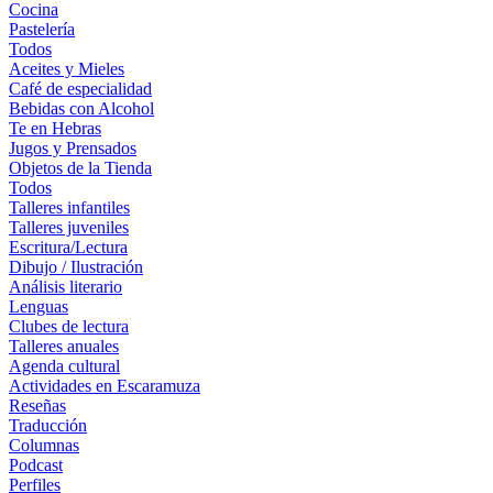
Cocina
Pastelería
Todos
Aceites y Mieles
Café de especialidad
Bebidas con Alcohol
Te en Hebras
Jugos y Prensados
Objetos de la Tienda
Todos
Talleres infantiles
Talleres juveniles
Escritura/Lectura
Dibujo / Ilustración
Análisis literario
Lenguas
Clubes de lectura
Talleres anuales
Agenda cultural
Actividades en Escaramuza
Reseñas
Traducción
Columnas
Podcast
Perfiles