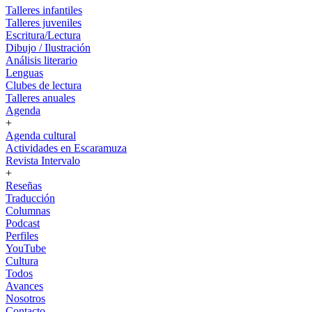
Talleres infantiles
Talleres juveniles
Escritura/Lectura
Dibujo / Ilustración
Análisis literario
Lenguas
Clubes de lectura
Talleres anuales
Agenda
+
Agenda cultural
Actividades en Escaramuza
Revista Intervalo
+
Reseñas
Traducción
Columnas
Podcast
Perfiles
YouTube
Cultura
Todos
Avances
Nosotros
Contacto