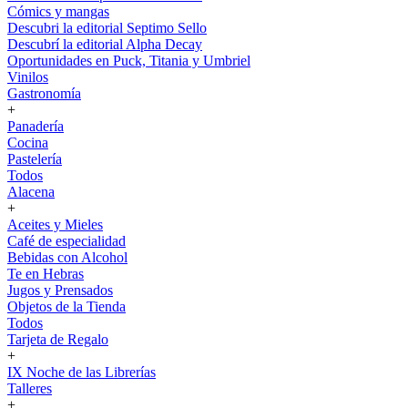
Cómics y mangas
Descubri la editorial Septimo Sello
Descubrí la editorial Alpha Decay
Oportunidades en Puck, Titania y Umbriel
Vinilos
Gastronomía
+
Panadería
Cocina
Pastelería
Todos
Alacena
+
Aceites y Mieles
Café de especialidad
Bebidas con Alcohol
Te en Hebras
Jugos y Prensados
Objetos de la Tienda
Todos
Tarjeta de Regalo
+
IX Noche de las Librerías
Talleres
+