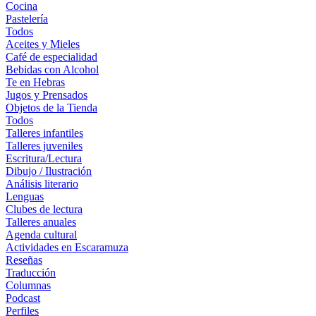
Cocina
Pastelería
Todos
Aceites y Mieles
Café de especialidad
Bebidas con Alcohol
Te en Hebras
Jugos y Prensados
Objetos de la Tienda
Todos
Talleres infantiles
Talleres juveniles
Escritura/Lectura
Dibujo / Ilustración
Análisis literario
Lenguas
Clubes de lectura
Talleres anuales
Agenda cultural
Actividades en Escaramuza
Reseñas
Traducción
Columnas
Podcast
Perfiles