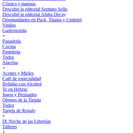
Cómics y mangas
Descubri la editorial Septimo Sello
Descubrí la editorial Alpha Decay
Oportunidades en Puck, Titania y Umbriel
Vinilos
Gastronomía
+
Panadería
Cocina
Pastelería
Todos
Alacena
+
Aceites y Mieles
Café de especialidad
Bebidas con Alcohol
Te en Hebras
Jugos y Prensados
Objetos de la Tienda
Todos
Tarjeta de Regalo
+
IX Noche de las Librerías
Talleres
+