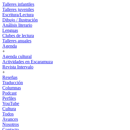
Talleres infantiles
Talleres juveniles
Escritura/Lectura
Dibujo / Ilustración
Análisis literario
Lenguas
Clubes de lectura
Talleres anuales
Agenda
+
Agenda cultural
Actividades en Escaramuza
Revista Intervalo
+
Reseñas
Traducción
Columnas
Podcast
Perfiles
YouTube
Cultura
Todos
Avances
Nosotros
Contacto