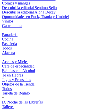
Cómics y mangas
Descubri la editorial Septimo Sello
Descubrí la editorial Alpha Decay
Oportunidades en Puck, Titania y Umbriel
Vinilos
Gastronomía
+
Panadería
Cocina
Pastelería
Todos
Alacena
+
Aceites y Mieles
Café de especialidad
Bebidas con Alcohol
Te en Hebras
Jugos y Prensados
Objetos de la Tienda
Todos
Tarjeta de Regalo
+
IX Noche de las Librerías
Talleres
+