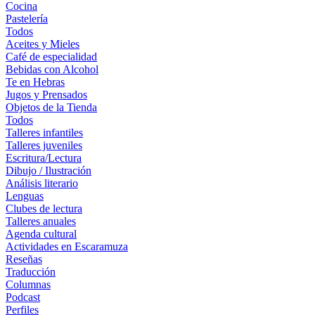
Cocina
Pastelería
Todos
Aceites y Mieles
Café de especialidad
Bebidas con Alcohol
Te en Hebras
Jugos y Prensados
Objetos de la Tienda
Todos
Talleres infantiles
Talleres juveniles
Escritura/Lectura
Dibujo / Ilustración
Análisis literario
Lenguas
Clubes de lectura
Talleres anuales
Agenda cultural
Actividades en Escaramuza
Reseñas
Traducción
Columnas
Podcast
Perfiles