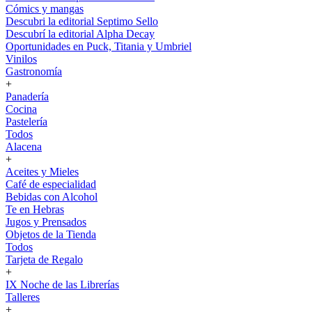
Cómics y mangas
Descubri la editorial Septimo Sello
Descubrí la editorial Alpha Decay
Oportunidades en Puck, Titania y Umbriel
Vinilos
Gastronomía
+
Panadería
Cocina
Pastelería
Todos
Alacena
+
Aceites y Mieles
Café de especialidad
Bebidas con Alcohol
Te en Hebras
Jugos y Prensados
Objetos de la Tienda
Todos
Tarjeta de Regalo
+
IX Noche de las Librerías
Talleres
+