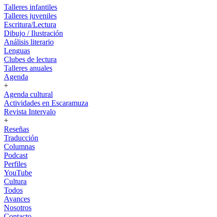
Talleres infantiles
Talleres juveniles
Escritura/Lectura
Dibujo / Ilustración
Análisis literario
Lenguas
Clubes de lectura
Talleres anuales
Agenda
+
Agenda cultural
Actividades en Escaramuza
Revista Intervalo
+
Reseñas
Traducción
Columnas
Podcast
Perfiles
YouTube
Cultura
Todos
Avances
Nosotros
Contacto