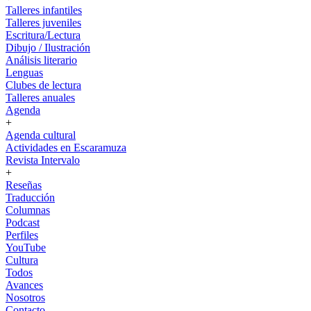
Talleres infantiles
Talleres juveniles
Escritura/Lectura
Dibujo / Ilustración
Análisis literario
Lenguas
Clubes de lectura
Talleres anuales
Agenda
+
Agenda cultural
Actividades en Escaramuza
Revista Intervalo
+
Reseñas
Traducción
Columnas
Podcast
Perfiles
YouTube
Cultura
Todos
Avances
Nosotros
Contacto