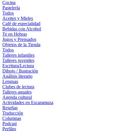
Cocina
Pastelería
Todos
Aceites y Mieles
Café de especialidad
Bebidas con Alcohol
Te en Hebras
Jugos y Prensados
Objetos de la Tienda
Todos
Talleres infantiles
Talleres juveniles
Escritura/Lectura
Dibujo / Ilustración
Análisis literario
Lenguas
Clubes de lectura
Talleres anuales
Agenda cultural
Actividades en Escaramuza
Reseñas
Traducción
Columnas
Podcast
Perfiles