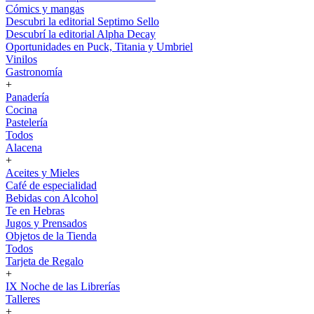
Cómics y mangas
Descubri la editorial Septimo Sello
Descubrí la editorial Alpha Decay
Oportunidades en Puck, Titania y Umbriel
Vinilos
Gastronomía
+
Panadería
Cocina
Pastelería
Todos
Alacena
+
Aceites y Mieles
Café de especialidad
Bebidas con Alcohol
Te en Hebras
Jugos y Prensados
Objetos de la Tienda
Todos
Tarjeta de Regalo
+
IX Noche de las Librerías
Talleres
+