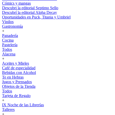
Cómics y mangas
Descubri la editorial Septimo Sello
Descubrí la editorial Alpha Decay
Oportunidades en Puck, Titania y Umbriel
Vinilos
Gastronomía
+
Panadería
Cocina
Pastelería
Todos
Alacena
+
Aceites y Mieles
Café de especialidad
Bebidas con Alcohol
Te en Hebras
Jugos y Prensados
Objetos de la Tienda
Todos
Tarjeta de Regalo
+
IX Noche de las Librerías
Talleres
+