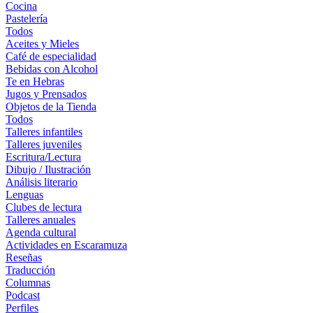
Cocina
Pastelería
Todos
Aceites y Mieles
Café de especialidad
Bebidas con Alcohol
Te en Hebras
Jugos y Prensados
Objetos de la Tienda
Todos
Talleres infantiles
Talleres juveniles
Escritura/Lectura
Dibujo / Ilustración
Análisis literario
Lenguas
Clubes de lectura
Talleres anuales
Agenda cultural
Actividades en Escaramuza
Reseñas
Traducción
Columnas
Podcast
Perfiles