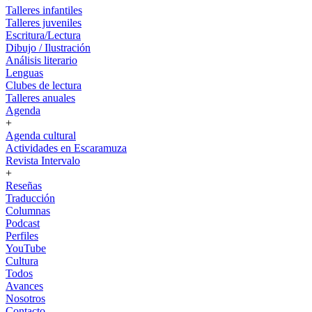
Talleres infantiles
Talleres juveniles
Escritura/Lectura
Dibujo / Ilustración
Análisis literario
Lenguas
Clubes de lectura
Talleres anuales
Agenda
+
Agenda cultural
Actividades en Escaramuza
Revista Intervalo
+
Reseñas
Traducción
Columnas
Podcast
Perfiles
YouTube
Cultura
Todos
Avances
Nosotros
Contacto