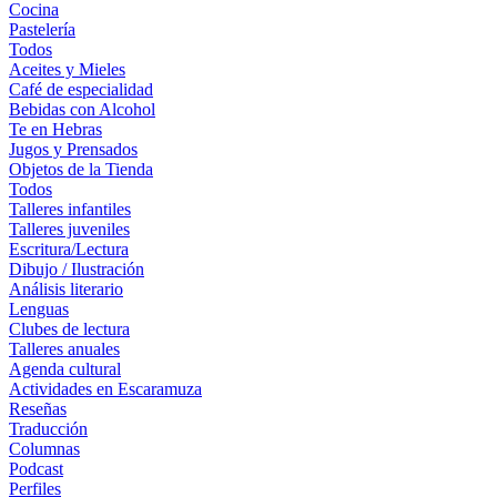
Cocina
Pastelería
Todos
Aceites y Mieles
Café de especialidad
Bebidas con Alcohol
Te en Hebras
Jugos y Prensados
Objetos de la Tienda
Todos
Talleres infantiles
Talleres juveniles
Escritura/Lectura
Dibujo / Ilustración
Análisis literario
Lenguas
Clubes de lectura
Talleres anuales
Agenda cultural
Actividades en Escaramuza
Reseñas
Traducción
Columnas
Podcast
Perfiles