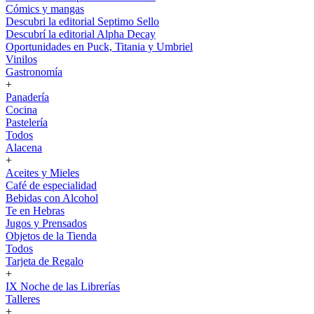
Cómics y mangas
Descubri la editorial Septimo Sello
Descubrí la editorial Alpha Decay
Oportunidades en Puck, Titania y Umbriel
Vinilos
Gastronomía
+
Panadería
Cocina
Pastelería
Todos
Alacena
+
Aceites y Mieles
Café de especialidad
Bebidas con Alcohol
Te en Hebras
Jugos y Prensados
Objetos de la Tienda
Todos
Tarjeta de Regalo
+
IX Noche de las Librerías
Talleres
+