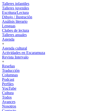
Talleres infantiles
Talleres juveniles
Escritura/Lectura
Dibujo / Ilustración
Análisis literario
Lenguas
Clubes de lectura
Talleres anuales
Agenda
+
Agenda cultural
Actividades en Escaramuza
Revista Intervalo
+
Reseñas
Traducción
Columnas
Podcast
Perfiles
YouTube
Cultura
Todos
Avances
Nosotros
Contacto