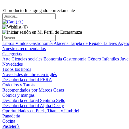
El producto fue agregado correctamente
(
0
)
(
0
)
Libros
Vinilos
Gastronomía
Alacena
Tarjeta de Regalo
Talleres
Agen
Nuestros recomendados
Categorías
Arte
Ciencias sociales
Economía
Gastronomía
Género
Infantiles
Juve
Novedades
Todos los libros
Novedades de libros en inglés
Descubrí la editorial FERA
Oráculos y Tarots
Recomendados por Marcos Casas
Cómics y mangas
Descubri la editorial Septimo Sello
Descubrí la editorial Alpha Decay
Oportunidades en Puck, Titania y Umbriel
Panadería
Cocina
Pastelería