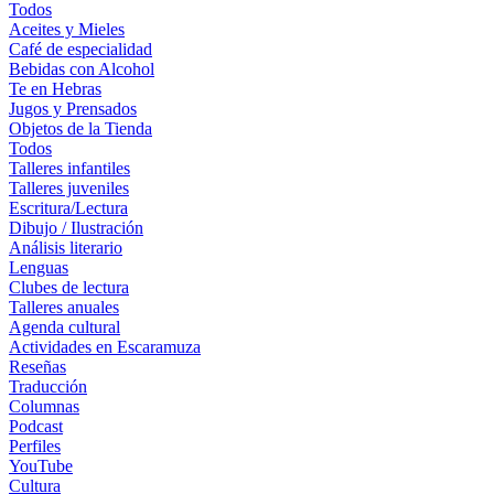
Todos
Aceites y Mieles
Café de especialidad
Bebidas con Alcohol
Te en Hebras
Jugos y Prensados
Objetos de la Tienda
Todos
Talleres infantiles
Talleres juveniles
Escritura/Lectura
Dibujo / Ilustración
Análisis literario
Lenguas
Clubes de lectura
Talleres anuales
Agenda cultural
Actividades en Escaramuza
Reseñas
Traducción
Columnas
Podcast
Perfiles
YouTube
Cultura