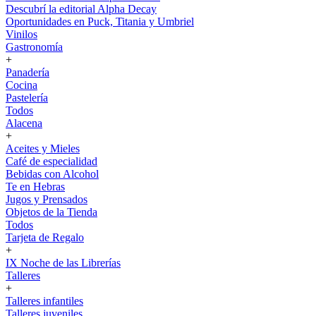
Descubrí la editorial Alpha Decay
Oportunidades en Puck, Titania y Umbriel
Vinilos
Gastronomía
+
Panadería
Cocina
Pastelería
Todos
Alacena
+
Aceites y Mieles
Café de especialidad
Bebidas con Alcohol
Te en Hebras
Jugos y Prensados
Objetos de la Tienda
Todos
Tarjeta de Regalo
+
IX Noche de las Librerías
Talleres
+
Talleres infantiles
Talleres juveniles