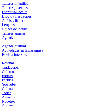
Talleres infantiles
Talleres juveniles
Escritura/Lectura
Dibujo / Ilustración
Análisis literario
Lenguas
Clubes de lectura
Talleres anuales
Agenda
+
Agenda cultural
Actividades en Escaramuza
Revista Intervalo
+
Reseñas
Traducción
Columnas
Podcast
Perfiles
YouTube
Cultura
Todos
Avances
Nosotros
Contacto