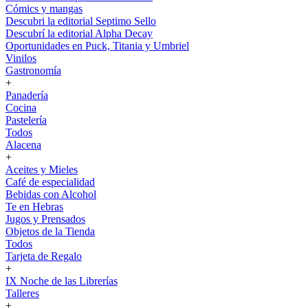
Cómics y mangas
Descubri la editorial Septimo Sello
Descubrí la editorial Alpha Decay
Oportunidades en Puck, Titania y Umbriel
Vinilos
Gastronomía
+
Panadería
Cocina
Pastelería
Todos
Alacena
+
Aceites y Mieles
Café de especialidad
Bebidas con Alcohol
Te en Hebras
Jugos y Prensados
Objetos de la Tienda
Todos
Tarjeta de Regalo
+
IX Noche de las Librerías
Talleres
+