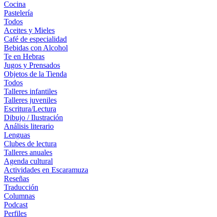
Cocina
Pastelería
Todos
Aceites y Mieles
Café de especialidad
Bebidas con Alcohol
Te en Hebras
Jugos y Prensados
Objetos de la Tienda
Todos
Talleres infantiles
Talleres juveniles
Escritura/Lectura
Dibujo / Ilustración
Análisis literario
Lenguas
Clubes de lectura
Talleres anuales
Agenda cultural
Actividades en Escaramuza
Reseñas
Traducción
Columnas
Podcast
Perfiles