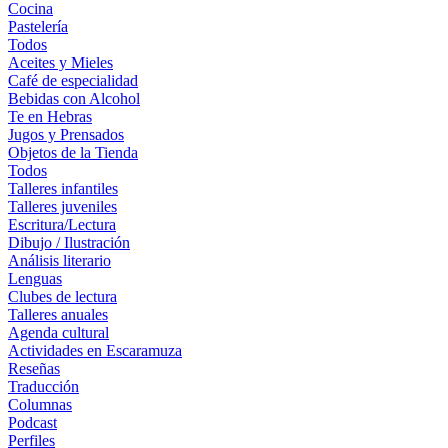
Cocina
Pastelería
Todos
Aceites y Mieles
Café de especialidad
Bebidas con Alcohol
Te en Hebras
Jugos y Prensados
Objetos de la Tienda
Todos
Talleres infantiles
Talleres juveniles
Escritura/Lectura
Dibujo / Ilustración
Análisis literario
Lenguas
Clubes de lectura
Talleres anuales
Agenda cultural
Actividades en Escaramuza
Reseñas
Traducción
Columnas
Podcast
Perfiles