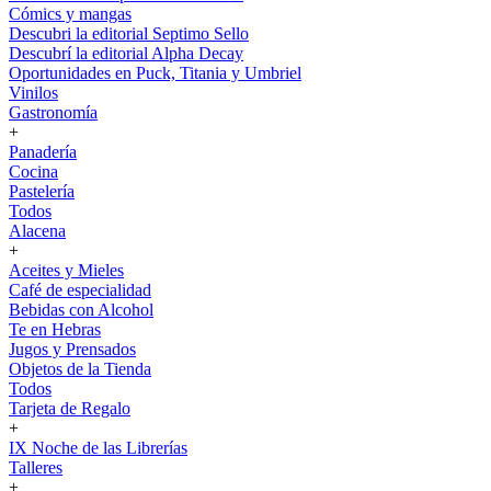
Cómics y mangas
Descubri la editorial Septimo Sello
Descubrí la editorial Alpha Decay
Oportunidades en Puck, Titania y Umbriel
Vinilos
Gastronomía
+
Panadería
Cocina
Pastelería
Todos
Alacena
+
Aceites y Mieles
Café de especialidad
Bebidas con Alcohol
Te en Hebras
Jugos y Prensados
Objetos de la Tienda
Todos
Tarjeta de Regalo
+
IX Noche de las Librerías
Talleres
+