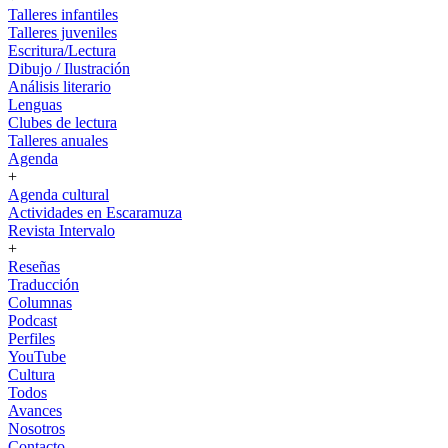
Talleres infantiles
Talleres juveniles
Escritura/Lectura
Dibujo / Ilustración
Análisis literario
Lenguas
Clubes de lectura
Talleres anuales
Agenda
+
Agenda cultural
Actividades en Escaramuza
Revista Intervalo
+
Reseñas
Traducción
Columnas
Podcast
Perfiles
YouTube
Cultura
Todos
Avances
Nosotros
Contacto