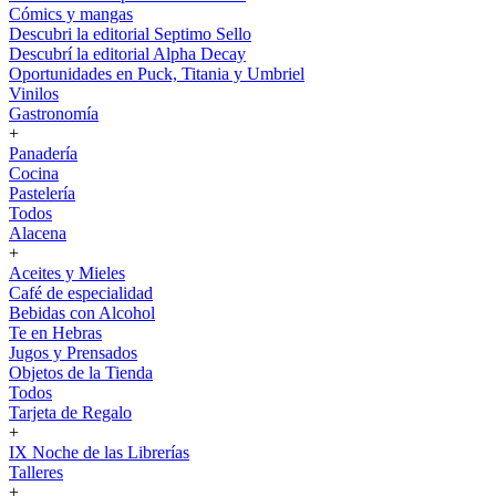
Cómics y mangas
Descubri la editorial Septimo Sello
Descubrí la editorial Alpha Decay
Oportunidades en Puck, Titania y Umbriel
Vinilos
Gastronomía
+
Panadería
Cocina
Pastelería
Todos
Alacena
+
Aceites y Mieles
Café de especialidad
Bebidas con Alcohol
Te en Hebras
Jugos y Prensados
Objetos de la Tienda
Todos
Tarjeta de Regalo
+
IX Noche de las Librerías
Talleres
+