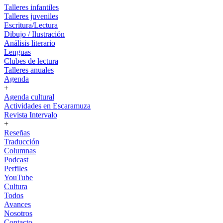
Talleres infantiles
Talleres juveniles
Escritura/Lectura
Dibujo / Ilustración
Análisis literario
Lenguas
Clubes de lectura
Talleres anuales
Agenda
+
Agenda cultural
Actividades en Escaramuza
Revista Intervalo
+
Reseñas
Traducción
Columnas
Podcast
Perfiles
YouTube
Cultura
Todos
Avances
Nosotros
Contacto