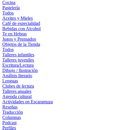
Cocina
Pastelería
Todos
Aceites y Mieles
Café de especialidad
Bebidas con Alcohol
Te en Hebras
Jugos y Prensados
Objetos de la Tienda
Todos
Talleres infantiles
Talleres juveniles
Escritura/Lectura
Dibujo / Ilustración
Análisis literario
Lenguas
Clubes de lectura
Talleres anuales
Agenda cultural
Actividades en Escaramuza
Reseñas
Traducción
Columnas
Podcast
Perfiles