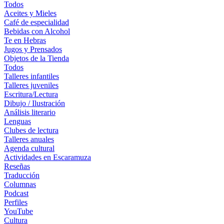
Todos
Aceites y Mieles
Café de especialidad
Bebidas con Alcohol
Te en Hebras
Jugos y Prensados
Objetos de la Tienda
Todos
Talleres infantiles
Talleres juveniles
Escritura/Lectura
Dibujo / Ilustración
Análisis literario
Lenguas
Clubes de lectura
Talleres anuales
Agenda cultural
Actividades en Escaramuza
Reseñas
Traducción
Columnas
Podcast
Perfiles
YouTube
Cultura