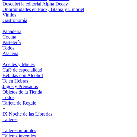
Descubrí la editorial Alpha Decay
Oportunidades en Puck, Titania y Umbriel
Vinilos
Gastronomía
+
Panadería
Cocina
Pastelería
Todos
Alacena
+
Aceites y Mieles
Café de especialidad
Bebidas con Alcohol
Te en Hebras
Jugos y Prensados
Objetos de la Tienda
Todos
Tarjeta de Regalo
+
IX Noche de las Librerías
Talleres
+
Talleres infantiles
Talleres juveniles