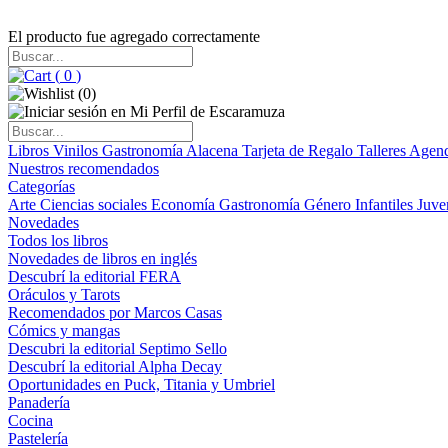
El producto fue agregado correctamente
(
0
)
(
0
)
Libros
Vinilos
Gastronomía
Alacena
Tarjeta de Regalo
Talleres
Agen
Nuestros recomendados
Categorías
Arte
Ciencias sociales
Economía
Gastronomía
Género
Infantiles
Juve
Novedades
Todos los libros
Novedades de libros en inglés
Descubrí la editorial FERA
Oráculos y Tarots
Recomendados por Marcos Casas
Cómics y mangas
Descubri la editorial Septimo Sello
Descubrí la editorial Alpha Decay
Oportunidades en Puck, Titania y Umbriel
Panadería
Cocina
Pastelería