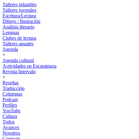
Talleres infantiles
Talleres juveniles
Escritura/Lectura
Dibujo / Ilustración
Análisis literario
Lenguas
Clubes de lectura
Talleres anuales
Agenda
+
Agenda cultural
Actividades en Escaramuza
Revista Intervalo
+
Reseñas
Traducción
Columnas
Podcast
Perfiles
YouTube
Cultura
Todos
Avances
Nosotros
Contacto