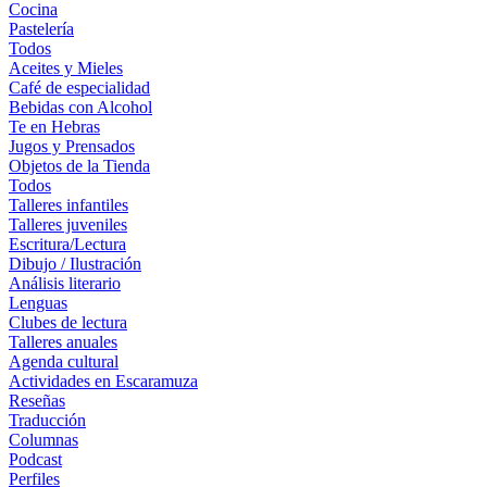
Cocina
Pastelería
Todos
Aceites y Mieles
Café de especialidad
Bebidas con Alcohol
Te en Hebras
Jugos y Prensados
Objetos de la Tienda
Todos
Talleres infantiles
Talleres juveniles
Escritura/Lectura
Dibujo / Ilustración
Análisis literario
Lenguas
Clubes de lectura
Talleres anuales
Agenda cultural
Actividades en Escaramuza
Reseñas
Traducción
Columnas
Podcast
Perfiles