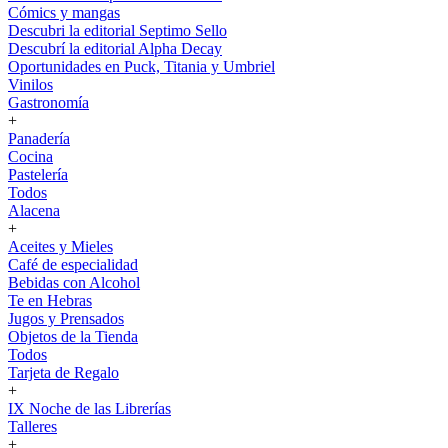
Cómics y mangas
Descubri la editorial Septimo Sello
Descubrí la editorial Alpha Decay
Oportunidades en Puck, Titania y Umbriel
Vinilos
Gastronomía
+
Panadería
Cocina
Pastelería
Todos
Alacena
+
Aceites y Mieles
Café de especialidad
Bebidas con Alcohol
Te en Hebras
Jugos y Prensados
Objetos de la Tienda
Todos
Tarjeta de Regalo
+
IX Noche de las Librerías
Talleres
+