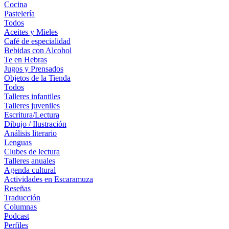
Cocina
Pastelería
Todos
Aceites y Mieles
Café de especialidad
Bebidas con Alcohol
Te en Hebras
Jugos y Prensados
Objetos de la Tienda
Todos
Talleres infantiles
Talleres juveniles
Escritura/Lectura
Dibujo / Ilustración
Análisis literario
Lenguas
Clubes de lectura
Talleres anuales
Agenda cultural
Actividades en Escaramuza
Reseñas
Traducción
Columnas
Podcast
Perfiles