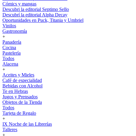
Cómics y mangas
Descubri la editorial Septimo Sello
Descubrí la editorial Alpha Decay
Oportunidades en Puck, Titania y Umbriel
Vinilos
Gastronomía
+
Panadería
Cocina
Pastelería
Todos
Alacena
+
Aceites y Mieles
Café de especialidad
Bebidas con Alcohol
Te en Hebras
Jugos y Prensados
Objetos de la Tienda
Todos
Tarjeta de Regalo
+
IX Noche de las Librerías
Talleres
+