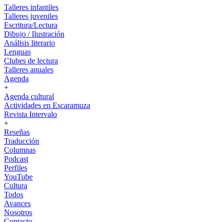
Talleres infantiles
Talleres juveniles
Escritura/Lectura
Dibujo / Ilustración
Análisis literario
Lenguas
Clubes de lectura
Talleres anuales
Agenda
+
Agenda cultural
Actividades en Escaramuza
Revista Intervalo
+
Reseñas
Traducción
Columnas
Podcast
Perfiles
YouTube
Cultura
Todos
Avances
Nosotros
Contacto