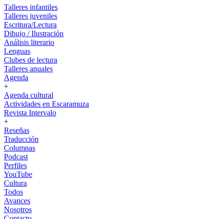
Talleres infantiles
Talleres juveniles
Escritura/Lectura
Dibujo / Ilustración
Análisis literario
Lenguas
Clubes de lectura
Talleres anuales
Agenda
+
Agenda cultural
Actividades en Escaramuza
Revista Intervalo
+
Reseñas
Traducción
Columnas
Podcast
Perfiles
YouTube
Cultura
Todos
Avances
Nosotros
Contacto