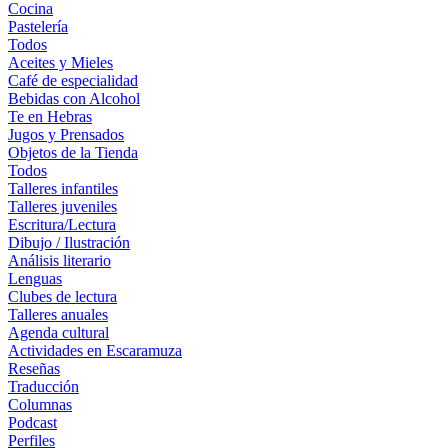
Cocina
Pastelería
Todos
Aceites y Mieles
Café de especialidad
Bebidas con Alcohol
Te en Hebras
Jugos y Prensados
Objetos de la Tienda
Todos
Talleres infantiles
Talleres juveniles
Escritura/Lectura
Dibujo / Ilustración
Análisis literario
Lenguas
Clubes de lectura
Talleres anuales
Agenda cultural
Actividades en Escaramuza
Reseñas
Traducción
Columnas
Podcast
Perfiles