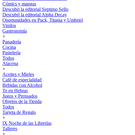
Cómics y mangas
Descubri la editorial Septimo Sello
Descubrí la editorial Alpha Decay
Oportunidades en Puck, Titania y Umbriel
Vinilos
Gastronomía
+
Panadería
Cocina
Pastelería
Todos
Alacena
+
Aceites y Mieles
Café de especialidad
Bebidas con Alcohol
Te en Hebras
Jugos y Prensados
Objetos de la Tienda
Todos
Tarjeta de Regalo
+
IX Noche de las Librerías
Talleres
+