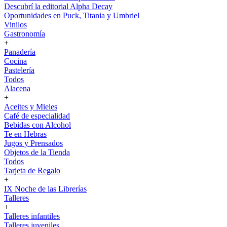
Descubrí la editorial Alpha Decay
Oportunidades en Puck, Titania y Umbriel
Vinilos
Gastronomía
+
Panadería
Cocina
Pastelería
Todos
Alacena
+
Aceites y Mieles
Café de especialidad
Bebidas con Alcohol
Te en Hebras
Jugos y Prensados
Objetos de la Tienda
Todos
Tarjeta de Regalo
+
IX Noche de las Librerías
Talleres
+
Talleres infantiles
Talleres juveniles