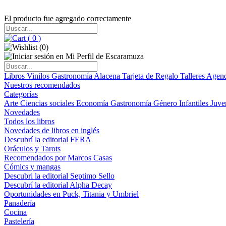
El producto fue agregado correctamente
(
0
)
(
0
)
Libros
Vinilos
Gastronomía
Alacena
Tarjeta de Regalo
Talleres
Agen
Nuestros recomendados
Categorías
Arte
Ciencias sociales
Economía
Gastronomía
Género
Infantiles
Juve
Novedades
Todos los libros
Novedades de libros en inglés
Descubrí la editorial FERA
Oráculos y Tarots
Recomendados por Marcos Casas
Cómics y mangas
Descubri la editorial Septimo Sello
Descubrí la editorial Alpha Decay
Oportunidades en Puck, Titania y Umbriel
Panadería
Cocina
Pastelería