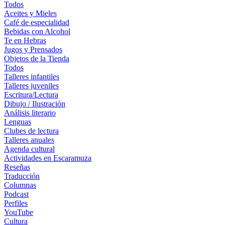
Todos
Aceites y Mieles
Café de especialidad
Bebidas con Alcohol
Te en Hebras
Jugos y Prensados
Objetos de la Tienda
Todos
Talleres infantiles
Talleres juveniles
Escritura/Lectura
Dibujo / Ilustración
Análisis literario
Lenguas
Clubes de lectura
Talleres anuales
Agenda cultural
Actividades en Escaramuza
Reseñas
Traducción
Columnas
Podcast
Perfiles
YouTube
Cultura