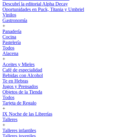
Descubrí la editorial Alpha Decay
Oportunidades en Puck, Titania y Umbriel
Vinilos
Gastronomía
+
Panadería
Cocina
Pastelería
Todos
Alacena
+
Aceites y Mieles
Café de especialidad
Bebidas con Alcohol
Te en Hebras
Jugos y Prensados
Objetos de la Tienda
Todos
Tarjeta de Regalo
+
IX Noche de las Librerías
Talleres
+
Talleres infantiles
Talleres juveniles