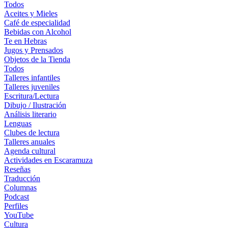
Todos
Aceites y Mieles
Café de especialidad
Bebidas con Alcohol
Te en Hebras
Jugos y Prensados
Objetos de la Tienda
Todos
Talleres infantiles
Talleres juveniles
Escritura/Lectura
Dibujo / Ilustración
Análisis literario
Lenguas
Clubes de lectura
Talleres anuales
Agenda cultural
Actividades en Escaramuza
Reseñas
Traducción
Columnas
Podcast
Perfiles
YouTube
Cultura