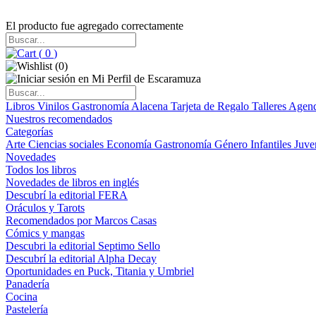
El producto fue agregado correctamente
(
0
)
(
0
)
Libros
Vinilos
Gastronomía
Alacena
Tarjeta de Regalo
Talleres
Agen
Nuestros recomendados
Categorías
Arte
Ciencias sociales
Economía
Gastronomía
Género
Infantiles
Juve
Novedades
Todos los libros
Novedades de libros en inglés
Descubrí la editorial FERA
Oráculos y Tarots
Recomendados por Marcos Casas
Cómics y mangas
Descubri la editorial Septimo Sello
Descubrí la editorial Alpha Decay
Oportunidades en Puck, Titania y Umbriel
Panadería
Cocina
Pastelería