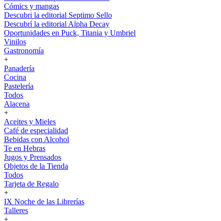
Cómics y mangas
Descubri la editorial Septimo Sello
Descubrí la editorial Alpha Decay
Oportunidades en Puck, Titania y Umbriel
Vinilos
Gastronomía
+
Panadería
Cocina
Pastelería
Todos
Alacena
+
Aceites y Mieles
Café de especialidad
Bebidas con Alcohol
Te en Hebras
Jugos y Prensados
Objetos de la Tienda
Todos
Tarjeta de Regalo
+
IX Noche de las Librerías
Talleres
+