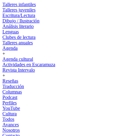
Talleres infantiles
Talleres juveniles
Escritura/Lectura
Dibujo / Ilustración
Análisis literario
Lenguas
Clubes de lectura
Talleres anuales
Agenda
+
Agenda cultural
Actividades en Escaramuza
Revista Intervalo
+
Reseñas
Traducción
Columnas
Podcast
Perfiles
YouTube
Cultura
Todos
Avances
Nosotros
Contacto