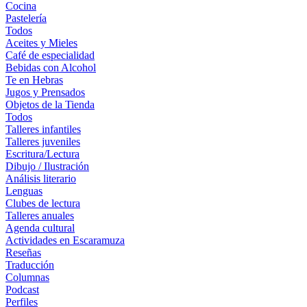
Cocina
Pastelería
Todos
Aceites y Mieles
Café de especialidad
Bebidas con Alcohol
Te en Hebras
Jugos y Prensados
Objetos de la Tienda
Todos
Talleres infantiles
Talleres juveniles
Escritura/Lectura
Dibujo / Ilustración
Análisis literario
Lenguas
Clubes de lectura
Talleres anuales
Agenda cultural
Actividades en Escaramuza
Reseñas
Traducción
Columnas
Podcast
Perfiles