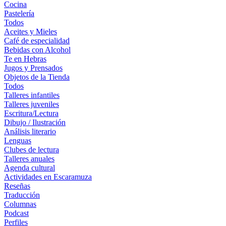
Cocina
Pastelería
Todos
Aceites y Mieles
Café de especialidad
Bebidas con Alcohol
Te en Hebras
Jugos y Prensados
Objetos de la Tienda
Todos
Talleres infantiles
Talleres juveniles
Escritura/Lectura
Dibujo / Ilustración
Análisis literario
Lenguas
Clubes de lectura
Talleres anuales
Agenda cultural
Actividades en Escaramuza
Reseñas
Traducción
Columnas
Podcast
Perfiles