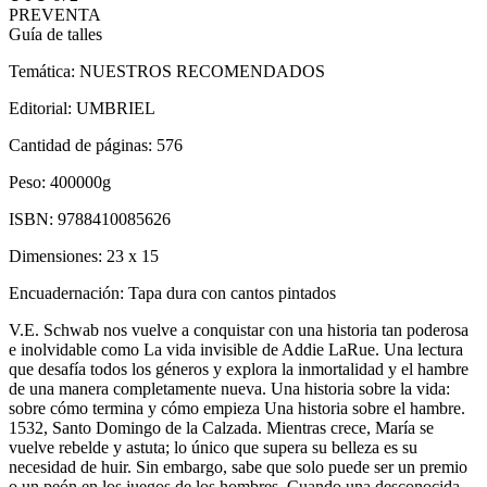
PREVENTA
Guía de talles
Temática:
NUESTROS RECOMENDADOS
Editorial:
UMBRIEL
Cantidad de páginas:
576
Peso:
400000g
ISBN:
9788410085626
Dimensiones:
23 x 15
Encuadernación:
Tapa dura con cantos pintados
V.E. Schwab nos vuelve a conquistar con una historia tan poderosa
e inolvidable como La vida invisible de Addie LaRue. Una lectura
que desafía todos los géneros y explora la inmortalidad y el hambre
de una manera completamente nueva. Una historia sobre la vida:
sobre cómo termina y cómo empieza Una historia sobre el hambre.
1532, Santo Domingo de la Calzada. Mientras crece, María se
vuelve rebelde y astuta; lo único que supera su belleza es su
necesidad de huir. Sin embargo, sabe que solo puede ser un premio
o un peón en los juegos de los hombres. Cuando una desconocida