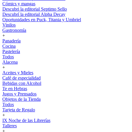
Cómics y mangas
Descubri la editorial Septimo Sello
Descubrí la editorial Alpha Decay
Oportunidades en Puck, Titania y Umbriel
Vinilos
Gastronomía
+
Panadería
Cocina
Pastelería
Todos
Alacena
+
Aceites y Mieles
Café de especialidad
Bebidas con Alcohol
Te en Hebras
Jugos y Prensados
Objetos de la Tienda
Todos
Tarjeta de Regalo
+
IX Noche de las Librerías
Talleres
+