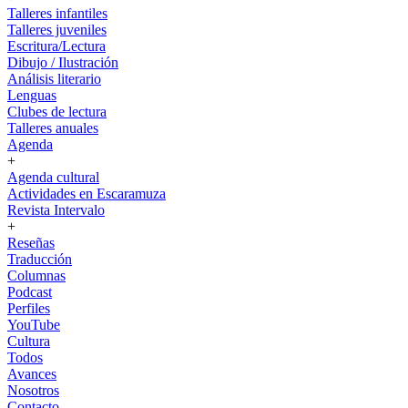
Talleres infantiles
Talleres juveniles
Escritura/Lectura
Dibujo / Ilustración
Análisis literario
Lenguas
Clubes de lectura
Talleres anuales
Agenda
+
Agenda cultural
Actividades en Escaramuza
Revista Intervalo
+
Reseñas
Traducción
Columnas
Podcast
Perfiles
YouTube
Cultura
Todos
Avances
Nosotros
Contacto