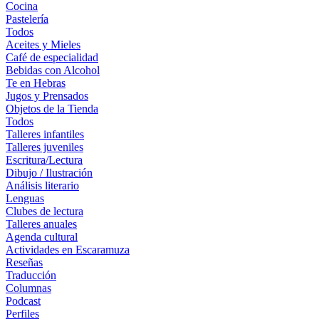
Cocina
Pastelería
Todos
Aceites y Mieles
Café de especialidad
Bebidas con Alcohol
Te en Hebras
Jugos y Prensados
Objetos de la Tienda
Todos
Talleres infantiles
Talleres juveniles
Escritura/Lectura
Dibujo / Ilustración
Análisis literario
Lenguas
Clubes de lectura
Talleres anuales
Agenda cultural
Actividades en Escaramuza
Reseñas
Traducción
Columnas
Podcast
Perfiles