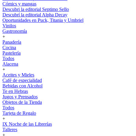
Cómics y mangas
Descubri la editorial Septimo Sello
Descubrí la editorial Alpha Decay
Oportunidades en Puck, Titania y Umbriel
Vinilos
Gastronomía
+
Panadería
Cocina
Pastelería
Todos
Alacena
+
Aceites y Mieles
Café de especialidad
Bebidas con Alcohol
Te en Hebras
Jugos y Prensados
Objetos de la Tienda
Todos
Tarjeta de Regalo
+
IX Noche de las Librerías
Talleres
+