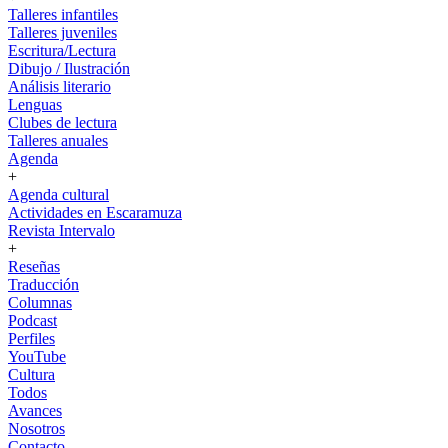
Talleres infantiles
Talleres juveniles
Escritura/Lectura
Dibujo / Ilustración
Análisis literario
Lenguas
Clubes de lectura
Talleres anuales
Agenda
+
Agenda cultural
Actividades en Escaramuza
Revista Intervalo
+
Reseñas
Traducción
Columnas
Podcast
Perfiles
YouTube
Cultura
Todos
Avances
Nosotros
Contacto