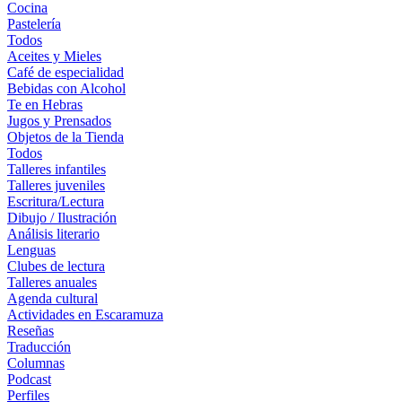
Cocina
Pastelería
Todos
Aceites y Mieles
Café de especialidad
Bebidas con Alcohol
Te en Hebras
Jugos y Prensados
Objetos de la Tienda
Todos
Talleres infantiles
Talleres juveniles
Escritura/Lectura
Dibujo / Ilustración
Análisis literario
Lenguas
Clubes de lectura
Talleres anuales
Agenda cultural
Actividades en Escaramuza
Reseñas
Traducción
Columnas
Podcast
Perfiles