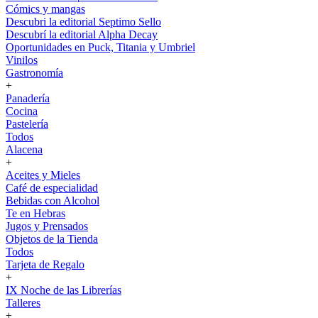
Cómics y mangas
Descubri la editorial Septimo Sello
Descubrí la editorial Alpha Decay
Oportunidades en Puck, Titania y Umbriel
Vinilos
Gastronomía
+
Panadería
Cocina
Pastelería
Todos
Alacena
+
Aceites y Mieles
Café de especialidad
Bebidas con Alcohol
Te en Hebras
Jugos y Prensados
Objetos de la Tienda
Todos
Tarjeta de Regalo
+
IX Noche de las Librerías
Talleres
+