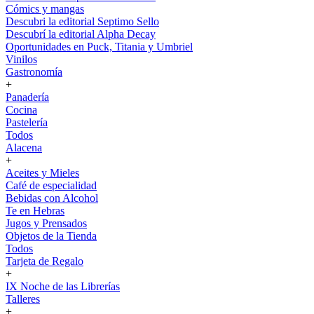
Cómics y mangas
Descubri la editorial Septimo Sello
Descubrí la editorial Alpha Decay
Oportunidades en Puck, Titania y Umbriel
Vinilos
Gastronomía
+
Panadería
Cocina
Pastelería
Todos
Alacena
+
Aceites y Mieles
Café de especialidad
Bebidas con Alcohol
Te en Hebras
Jugos y Prensados
Objetos de la Tienda
Todos
Tarjeta de Regalo
+
IX Noche de las Librerías
Talleres
+