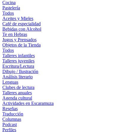
Cocina
Pastelería
Todos
Aceites y Mieles
Café de especialidad
Bebidas con Alcohol
Te en Hebras
Jugos y Prensados
Objetos de la Tienda
Todos
Talleres infantiles
Talleres juveniles
Escritura/Lectura
Dibujo / Ilustración
Análisis literario
Lenguas
Clubes de lectura
Talleres anuales
Agenda cultural
Actividades en Escaramuza
Reseñas
Traducción
Columnas
Podcast
Perfiles