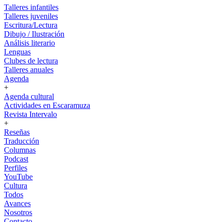
Talleres infantiles
Talleres juveniles
Escritura/Lectura
Dibujo / Ilustración
Análisis literario
Lenguas
Clubes de lectura
Talleres anuales
Agenda
+
Agenda cultural
Actividades en Escaramuza
Revista Intervalo
+
Reseñas
Traducción
Columnas
Podcast
Perfiles
YouTube
Cultura
Todos
Avances
Nosotros
Contacto