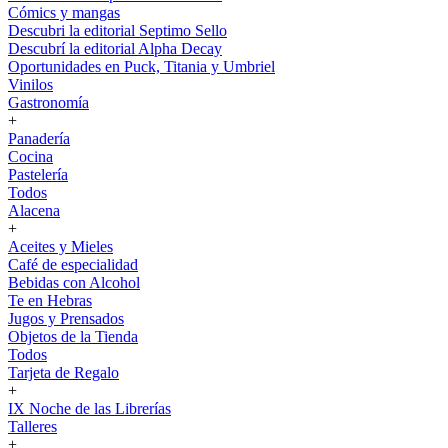
Cómics y mangas
Descubri la editorial Septimo Sello
Descubrí la editorial Alpha Decay
Oportunidades en Puck, Titania y Umbriel
Vinilos
Gastronomía
+
Panadería
Cocina
Pastelería
Todos
Alacena
+
Aceites y Mieles
Café de especialidad
Bebidas con Alcohol
Te en Hebras
Jugos y Prensados
Objetos de la Tienda
Todos
Tarjeta de Regalo
+
IX Noche de las Librerías
Talleres
+