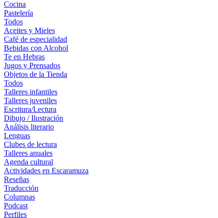
Cocina
Pastelería
Todos
Aceites y Mieles
Café de especialidad
Bebidas con Alcohol
Te en Hebras
Jugos y Prensados
Objetos de la Tienda
Todos
Talleres infantiles
Talleres juveniles
Escritura/Lectura
Dibujo / Ilustración
Análisis literario
Lenguas
Clubes de lectura
Talleres anuales
Agenda cultural
Actividades en Escaramuza
Reseñas
Traducción
Columnas
Podcast
Perfiles