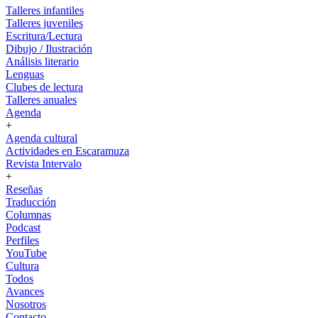
Talleres infantiles
Talleres juveniles
Escritura/Lectura
Dibujo / Ilustración
Análisis literario
Lenguas
Clubes de lectura
Talleres anuales
Agenda
+
Agenda cultural
Actividades en Escaramuza
Revista Intervalo
+
Reseñas
Traducción
Columnas
Podcast
Perfiles
YouTube
Cultura
Todos
Avances
Nosotros
Contacto