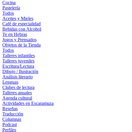
Cocina
Pastelería
Todos
Aceites y Mieles
Café de especialidad
Bebidas con Alcohol
Te en Hebras
Jugos y Prensados
Objetos de la Tienda
Todos
Talleres infantiles
Talleres juveniles
Escritura/Lectura
Dibujo / Ilustración
Análisis literario
Lenguas
Clubes de lectura
Talleres anuales
Agenda cultural
Actividades en Escaramuza
Reseñas
Traducción
Columnas
Podcast
Perfiles