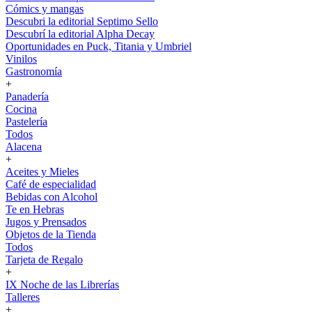
Cómics y mangas
Descubri la editorial Septimo Sello
Descubrí la editorial Alpha Decay
Oportunidades en Puck, Titania y Umbriel
Vinilos
Gastronomía
+
Panadería
Cocina
Pastelería
Todos
Alacena
+
Aceites y Mieles
Café de especialidad
Bebidas con Alcohol
Te en Hebras
Jugos y Prensados
Objetos de la Tienda
Todos
Tarjeta de Regalo
+
IX Noche de las Librerías
Talleres
+