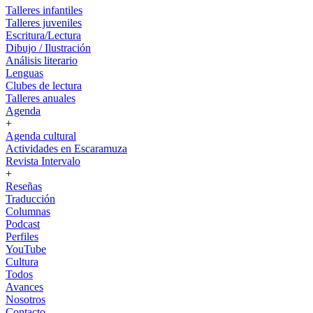
Talleres infantiles
Talleres juveniles
Escritura/Lectura
Dibujo / Ilustración
Análisis literario
Lenguas
Clubes de lectura
Talleres anuales
Agenda
+
Agenda cultural
Actividades en Escaramuza
Revista Intervalo
+
Reseñas
Traducción
Columnas
Podcast
Perfiles
YouTube
Cultura
Todos
Avances
Nosotros
Contacto