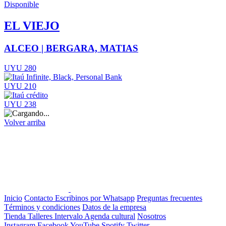
Disponible
EL VIEJO
ALCEO | BERGARA, MATIAS
UYU 280
UYU 210
UYU 238
Volver arriba
Inicio
Contacto
Escribinos por Whatsapp
Preguntas frecuentes
Términos y condiciones
Datos de la empresa
Tienda
Talleres
Intervalo
Agenda cultural
Nosotros
Instagram
Facebook
YouTube
Spotify
Twitter