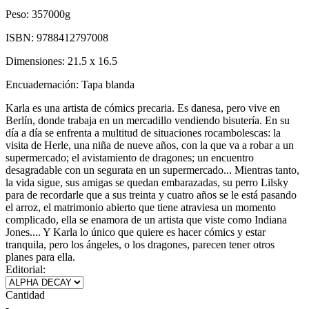
Peso:
357000g
ISBN:
9788412797008
Dimensiones:
21.5 x 16.5
Encuadernación:
Tapa blanda
Karla es una artista de cómics precaria. Es danesa, pero vive en
Berlín, donde trabaja en un mercadillo vendiendo bisutería. En su
día a día se enfrenta a multitud de situaciones rocambolescas: la
visita de Herle, una niña de nueve años, con la que va a robar a un
supermercado; el avistamiento de dragones; un encuentro
desagradable con un segurata en un supermercado... Mientras tanto,
la vida sigue, sus amigas se quedan embarazadas, su perro Lilsky
para de recordarle que a sus treinta y cuatro años se le está pasando
el arroz, el matrimonio abierto que tiene atraviesa un momento
complicado, ella se enamora de un artista que viste como Indiana
Jones.... Y Karla lo único que quiere es hacer cómics y estar
tranquila, pero los ángeles, o los dragones, parecen tener otros
planes para ella.
Editorial:
Cantidad
-