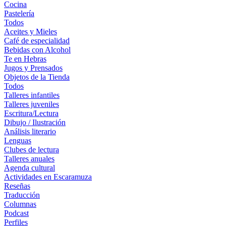
Cocina
Pastelería
Todos
Aceites y Mieles
Café de especialidad
Bebidas con Alcohol
Te en Hebras
Jugos y Prensados
Objetos de la Tienda
Todos
Talleres infantiles
Talleres juveniles
Escritura/Lectura
Dibujo / Ilustración
Análisis literario
Lenguas
Clubes de lectura
Talleres anuales
Agenda cultural
Actividades en Escaramuza
Reseñas
Traducción
Columnas
Podcast
Perfiles