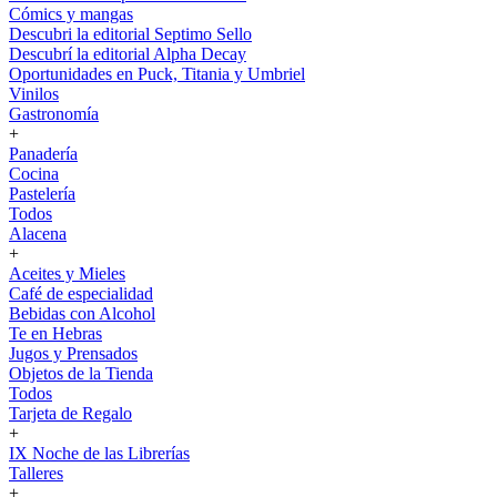
Cómics y mangas
Descubri la editorial Septimo Sello
Descubrí la editorial Alpha Decay
Oportunidades en Puck, Titania y Umbriel
Vinilos
Gastronomía
+
Panadería
Cocina
Pastelería
Todos
Alacena
+
Aceites y Mieles
Café de especialidad
Bebidas con Alcohol
Te en Hebras
Jugos y Prensados
Objetos de la Tienda
Todos
Tarjeta de Regalo
+
IX Noche de las Librerías
Talleres
+