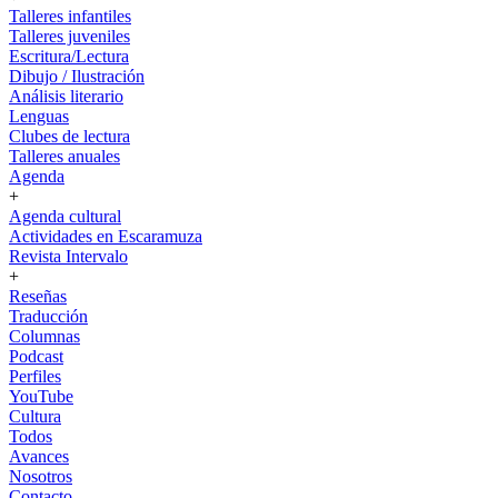
Talleres infantiles
Talleres juveniles
Escritura/Lectura
Dibujo / Ilustración
Análisis literario
Lenguas
Clubes de lectura
Talleres anuales
Agenda
+
Agenda cultural
Actividades en Escaramuza
Revista Intervalo
+
Reseñas
Traducción
Columnas
Podcast
Perfiles
YouTube
Cultura
Todos
Avances
Nosotros
Contacto