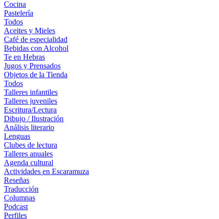
Cocina
Pastelería
Todos
Aceites y Mieles
Café de especialidad
Bebidas con Alcohol
Te en Hebras
Jugos y Prensados
Objetos de la Tienda
Todos
Talleres infantiles
Talleres juveniles
Escritura/Lectura
Dibujo / Ilustración
Análisis literario
Lenguas
Clubes de lectura
Talleres anuales
Agenda cultural
Actividades en Escaramuza
Reseñas
Traducción
Columnas
Podcast
Perfiles