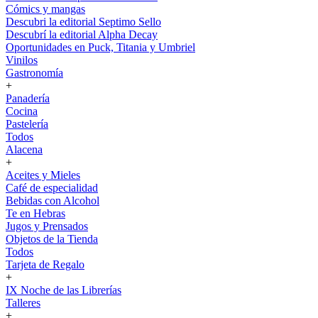
Cómics y mangas
Descubri la editorial Septimo Sello
Descubrí la editorial Alpha Decay
Oportunidades en Puck, Titania y Umbriel
Vinilos
Gastronomía
+
Panadería
Cocina
Pastelería
Todos
Alacena
+
Aceites y Mieles
Café de especialidad
Bebidas con Alcohol
Te en Hebras
Jugos y Prensados
Objetos de la Tienda
Todos
Tarjeta de Regalo
+
IX Noche de las Librerías
Talleres
+