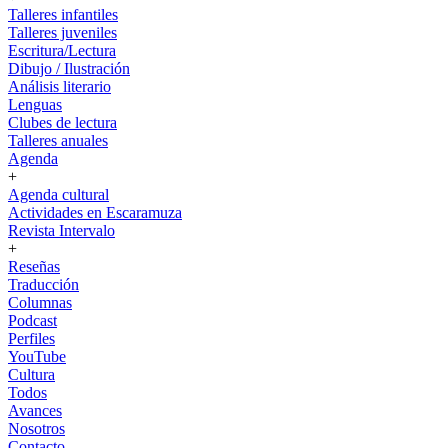
Talleres infantiles
Talleres juveniles
Escritura/Lectura
Dibujo / Ilustración
Análisis literario
Lenguas
Clubes de lectura
Talleres anuales
Agenda
+
Agenda cultural
Actividades en Escaramuza
Revista Intervalo
+
Reseñas
Traducción
Columnas
Podcast
Perfiles
YouTube
Cultura
Todos
Avances
Nosotros
Contacto