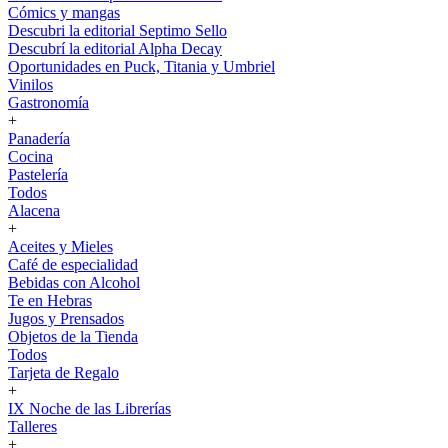
Cómics y mangas
Descubri la editorial Septimo Sello
Descubrí la editorial Alpha Decay
Oportunidades en Puck, Titania y Umbriel
Vinilos
Gastronomía
+
Panadería
Cocina
Pastelería
Todos
Alacena
+
Aceites y Mieles
Café de especialidad
Bebidas con Alcohol
Te en Hebras
Jugos y Prensados
Objetos de la Tienda
Todos
Tarjeta de Regalo
+
IX Noche de las Librerías
Talleres
+