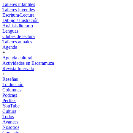
Talleres infantiles
Talleres juveniles
Escritura/Lectura
Dibujo / Ilustración
Análisis literario
Lenguas
Clubes de lectura
Talleres anuales
Agenda
+
Agenda cultural
Actividades en Escaramuza
Revista Intervalo
+
Reseñas
Traducción
Columnas
Podcast
Perfiles
YouTube
Cultura
Todos
Avances
Nosotros
Contacto