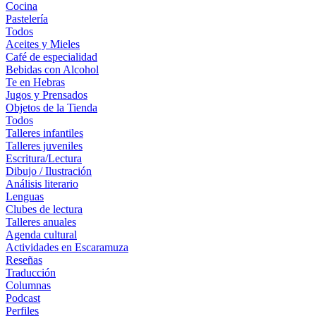
Cocina
Pastelería
Todos
Aceites y Mieles
Café de especialidad
Bebidas con Alcohol
Te en Hebras
Jugos y Prensados
Objetos de la Tienda
Todos
Talleres infantiles
Talleres juveniles
Escritura/Lectura
Dibujo / Ilustración
Análisis literario
Lenguas
Clubes de lectura
Talleres anuales
Agenda cultural
Actividades en Escaramuza
Reseñas
Traducción
Columnas
Podcast
Perfiles