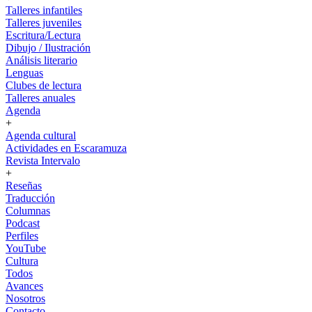
Talleres infantiles
Talleres juveniles
Escritura/Lectura
Dibujo / Ilustración
Análisis literario
Lenguas
Clubes de lectura
Talleres anuales
Agenda
+
Agenda cultural
Actividades en Escaramuza
Revista Intervalo
+
Reseñas
Traducción
Columnas
Podcast
Perfiles
YouTube
Cultura
Todos
Avances
Nosotros
Contacto