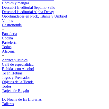
Cómics y mangas
Descubri la editorial Septimo Sello
Descubrí la editorial Alpha Decay
Oportunidades en Puck, Titania y Umbriel
Vinilos
Gastronomía
+
Panadería
Cocina
Pastelería
Todos
Alacena
+
Aceites y Mieles
Café de especialidad
Bebidas con Alcohol
Te en Hebras
Jugos y Prensados
Objetos de la Tienda
Todos
Tarjeta de Regalo
+
IX Noche de las Librerías
Talleres
+