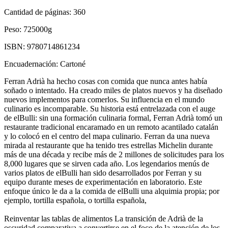
Cantidad de páginas:
360
Peso:
725000g
ISBN:
9780714861234
Encuadernación:
Cartoné
Ferran Adrià ha hecho cosas con comida que nunca antes había
soñado o intentado. Ha creado miles de platos nuevos y ha diseñado
nuevos implementos para comerlos. Su influencia en el mundo
culinario es incomparable. Su historia está entrelazada con el auge
de elBulli: sin una formación culinaria formal, Ferran Adrià tomó un
restaurante tradicional encaramado en un remoto acantilado catalán
y lo colocó en el centro del mapa culinario. Ferran da una nueva
mirada al restaurante que ha tenido tres estrellas Michelin durante
más de una década y recibe más de 2 millones de solicitudes para los
8,000 lugares que se sirven cada año. Los legendarios menús de
varios platos de elBulli han sido desarrollados por Ferran y su
equipo durante meses de experimentación en laboratorio. Este
enfoque único le da a la comida de elBulli una alquimia propia; por
ejemplo, tortilla española, o tortilla española,
Reinventar las tablas de alimentos La transición de Adrià de la
oscuridad comparativa a convertirse en el foco de la atención de los