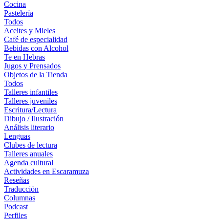
Cocina
Pastelería
Todos
Aceites y Mieles
Café de especialidad
Bebidas con Alcohol
Te en Hebras
Jugos y Prensados
Objetos de la Tienda
Todos
Talleres infantiles
Talleres juveniles
Escritura/Lectura
Dibujo / Ilustración
Análisis literario
Lenguas
Clubes de lectura
Talleres anuales
Agenda cultural
Actividades en Escaramuza
Reseñas
Traducción
Columnas
Podcast
Perfiles