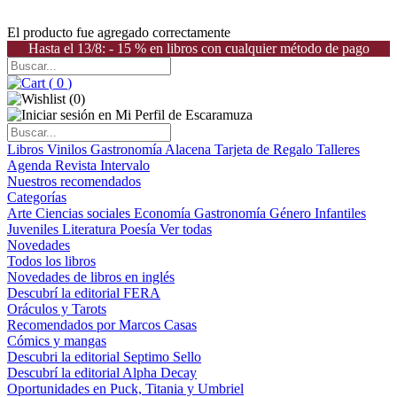
El producto fue agregado correctamente
Hasta el 13/8: - 15 % en libros con cualquier método de pago
(
0
)
(
0
)
Libros
Vinilos
Gastronomía
Alacena
Tarjeta de Regalo
Talleres
Agenda
Revista Intervalo
Nuestros recomendados
Categorías
Arte
Ciencias sociales
Economía
Gastronomía
Género
Infantiles
Juveniles
Literatura
Poesía
Ver todas
Novedades
Todos los libros
Novedades de libros en inglés
Descubrí la editorial FERA
Oráculos y Tarots
Recomendados por Marcos Casas
Cómics y mangas
Descubri la editorial Septimo Sello
Descubrí la editorial Alpha Decay
Oportunidades en Puck, Titania y Umbriel