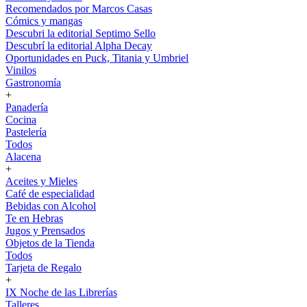
Recomendados por Marcos Casas
Cómics y mangas
Descubri la editorial Septimo Sello
Descubrí la editorial Alpha Decay
Oportunidades en Puck, Titania y Umbriel
Vinilos
Gastronomía
+
Panadería
Cocina
Pastelería
Todos
Alacena
+
Aceites y Mieles
Café de especialidad
Bebidas con Alcohol
Te en Hebras
Jugos y Prensados
Objetos de la Tienda
Todos
Tarjeta de Regalo
+
IX Noche de las Librerías
Talleres