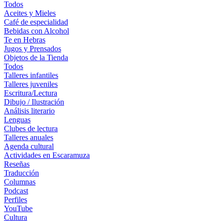
Todos
Aceites y Mieles
Café de especialidad
Bebidas con Alcohol
Te en Hebras
Jugos y Prensados
Objetos de la Tienda
Todos
Talleres infantiles
Talleres juveniles
Escritura/Lectura
Dibujo / Ilustración
Análisis literario
Lenguas
Clubes de lectura
Talleres anuales
Agenda cultural
Actividades en Escaramuza
Reseñas
Traducción
Columnas
Podcast
Perfiles
YouTube
Cultura