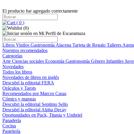
El producto fue agregado correctamente
(
0
)
(
0
)
Libros
Vinilos
Gastronomía
Alacena
Tarjeta de Regalo
Talleres
Agen
Nuestros recomendados
Categorías
Arte
Ciencias sociales
Economía
Gastronomía
Género
Infantiles
Juve
Novedades
Todos los libros
Novedades de libros en inglés
Descubrí la editorial FERA
Oráculos y Tarots
Recomendados por Marcos Casas
Cómics y mangas
Descubri la editorial Septimo Sello
Descubrí la editorial Alpha Decay
Oportunidades en Puck, Titania y Umbriel
Panadería
Cocina
Pastelería