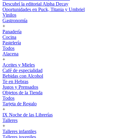
Descubrí la editorial Alpha Decay
Oportunidades en Puck, Titania y Umbriel
Vinilos
Gastronomía
+
Panadería
Cocina
Pastelería
Todos
Alacena
+
Aceites y Mieles
Café de especialidad
Bebidas con Alcohol
Te en Hebras
Jugos y Prensados
Objetos de la Tienda
Todos
Tarjeta de Regalo
+
IX Noche de las Librerías
Talleres
+
Talleres infantiles
Talleres juveniles