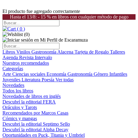
El producto fue agregado correctamente
Hasta el 13/8: - 15 % en libros con cualquier método de pago
(
0
)
(
0
)
Libros
Vinilos
Gastronomía
Alacena
Tarjeta de Regalo
Talleres
Agenda
Revista Intervalo
Nuestros recomendados
Categorías
Arte
Ciencias sociales
Economía
Gastronomía
Género
Infantiles
Juveniles
Literatura
Poesía
Ver todas
Novedades
Todos los libros
Novedades de libros en inglés
Descubrí la editorial FERA
Oráculos y Tarots
Recomendados por Marcos Casas
Cómics y mangas
Descubri la editorial Septimo Sello
Descubrí la editorial Alpha Decay
Oportunidades en Puck, Titania y Umbriel