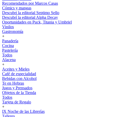
Recomendados por Marcos Casas
Cómics y mangas
Descubri la editorial Septimo Sello
Descubrí la editorial Alpha Decay
Oportunidades en Puck, Titania y Umbriel
Vinilos
Gastronomía
+
Panadería
Cocina
Pastelería
Todos
Alacena
+
Aceites y Mieles
Café de especialidad
Bebidas con Alcohol
Te en Hebras
Jugos y Prensados
Objetos de la Tienda
Todos
Tarjeta de Regalo
+
IX Noche de las Librerías
Talleres