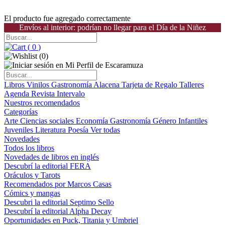
El producto fue agregado correctamente
Envíos al interior: podrían no llegar para el Día de la Niñez
(
0
)
(
0
)
Libros
Vinilos
Gastronomía
Alacena
Tarjeta de Regalo
Talleres
Agenda
Revista Intervalo
Nuestros recomendados
Categorías
Arte
Ciencias sociales
Economía
Gastronomía
Género
Infantiles
Juveniles
Literatura
Poesía
Ver todas
Novedades
Todos los libros
Novedades de libros en inglés
Descubrí la editorial FERA
Oráculos y Tarots
Recomendados por Marcos Casas
Cómics y mangas
Descubri la editorial Septimo Sello
Descubrí la editorial Alpha Decay
Oportunidades en Puck, Titania y Umbriel