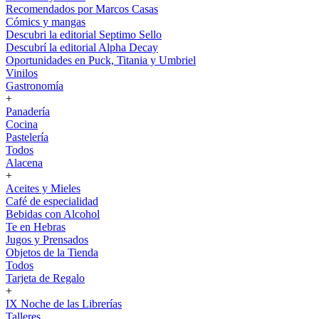
Recomendados por Marcos Casas
Cómics y mangas
Descubri la editorial Septimo Sello
Descubrí la editorial Alpha Decay
Oportunidades en Puck, Titania y Umbriel
Vinilos
Gastronomía
+
Panadería
Cocina
Pastelería
Todos
Alacena
+
Aceites y Mieles
Café de especialidad
Bebidas con Alcohol
Te en Hebras
Jugos y Prensados
Objetos de la Tienda
Todos
Tarjeta de Regalo
+
IX Noche de las Librerías
Talleres